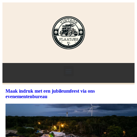
Maak indruk met een jubileumfeest via ons
evenementenbureau