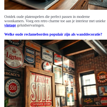
Ontdek oude platenspelers die perfect passen in moderne
woonkamers. Voeg een retro charme toe aan je interieur met unieke
vintage
geluidservaringen.
Welke oude reclameborden populair zijn als wanddecoratie?