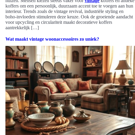
huizen. Mensen kiezen steeds vaker voor
vintage
koffers en antieke
koffers om een persoonlijk, duurzaam accent toe te voegen aan hun
interieur. Trends zoals de vintage revival, industriële styling en
boho-invloeden stimuleren deze keuze. Ook de groeiende aandacht
voor upcycling en circulariteit maakt decoratieve koffers
aantrekkelijk […]
Wat maakt vintage woonaccessoires zo uniek?