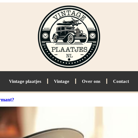
Vintage plaatjes
Vintage
Over ons
Contact
armant?