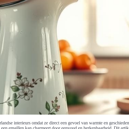
rlandse interieurs omdat ze direct een gevoel van warmte en geschied
, en een emaillen kan charmeert door eenvoud en herkenbaarheid. Dit ar