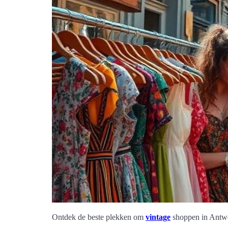
Ontdek de beste plekken om
vintage
shoppen in Antwer