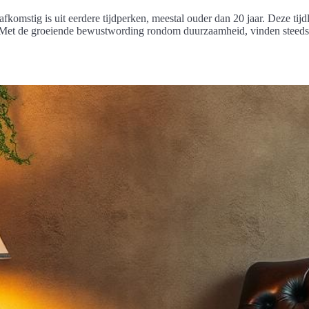
 afkomstig is uit eerdere tijdperken, meestal ouder dan 20 jaar. Deze t
n. Met de groeiende bewustwording rondom duurzaamheid, vinden steed