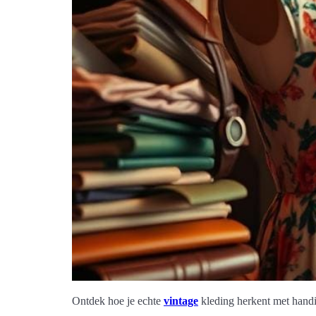
Ontdek hoe je echte
vintage
kleding herkent met handig