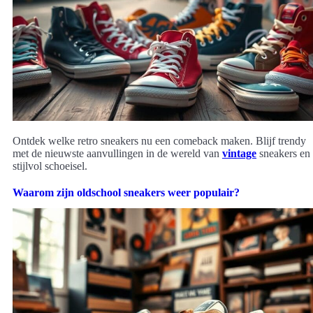
Ontdek welke retro sneakers nu een comeback maken. Blijf trendy
met de nieuwste aanvullingen in de wereld van
vintage
sneakers en
stijlvol schoeisel.
Waarom zijn oldschool sneakers weer populair?