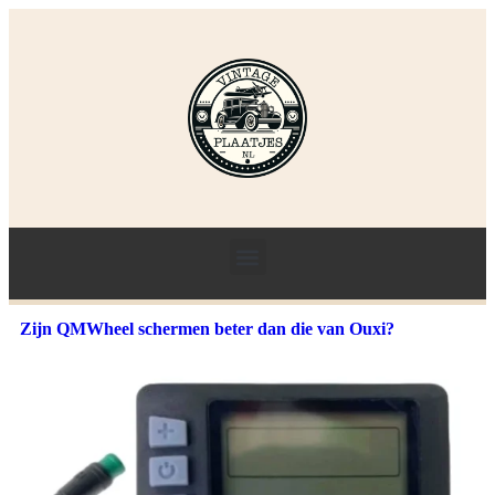
Zijn QMWheel schermen beter dan die van Ouxi?