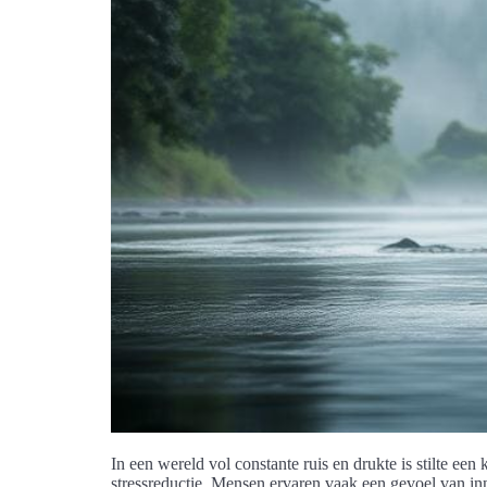
In een wereld vol constante ruis en drukte is stilte een
stressreductie. Mensen ervaren vaak een gevoel van in