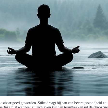
 kostbaar goed geworden. Stilte draagt bij aan een betere gezondheid en w
nerlijke rust wanneer zij zich even kunnen terugtrekken uit de chaos v