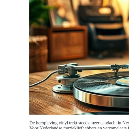
De heropleving vinyl trekt steeds meer aandacht in Ned
Voor Nederlandse muziekliefhebbers en verzamelaars is 