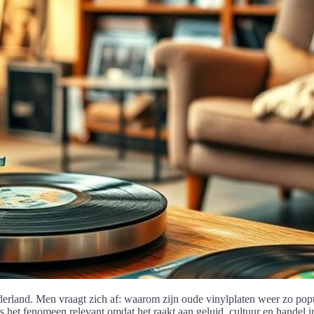
erland. Men vraagt zich af: waarom zijn oude vinylplaten weer zo popula
het fenomeen relevant omdat het raakt aan geluid, cultuur en handel in