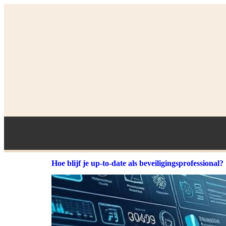
Hoe blijf je up-to-date als beveiligingsprofessional?