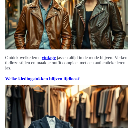
Ontdek welke leren
vintage
jassen altijd in de mode blijven. Verken
tijdloze stijlen en maak je outfit compleet met een authentieke leren
jas.
Welke kledingstukken blijven tijdloos?