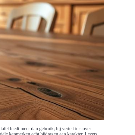
afel biedt meer dan gebruik; hij vertelt iets over
riële kenmerken echt bijdragen aan karakter. Lezers