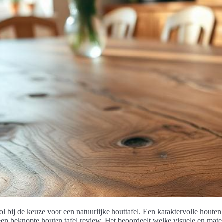
 bij de keuze voor een natuurlijke houttafel. Een karaktervolle houten t
een beknopte houten tafel review. Het beoordeelt welke visuele en mate