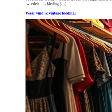
tweedehands kleding […]
Waar vind ik vintage kleding?