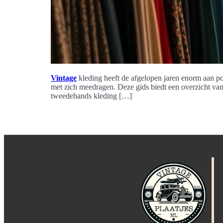
Vintage
kleding heeft de afgelopen jaren enorm aan pop
met zich meedragen. Deze gids biedt een overzicht va
tweedehands kleding […]