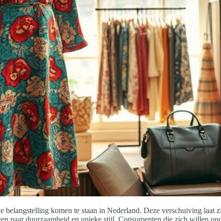
e belangstelling komen te staan in Nederland. Deze verschuiving laat zi
ggen naar duurzaamheid en unieke stijl. Consumenten die zich willen on