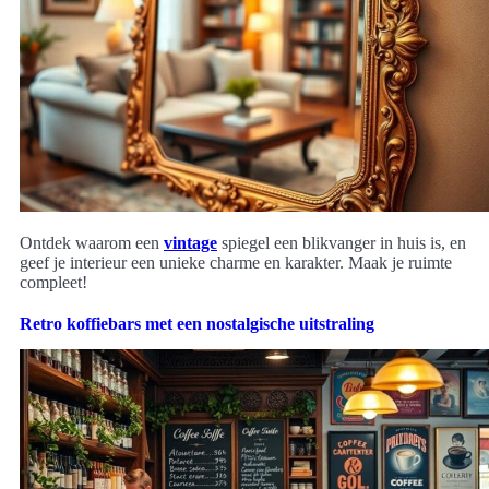
Ontdek waarom een
vintage
spiegel een blikvanger in huis is, en
geef je interieur een unieke charme en karakter. Maak je ruimte
compleet!
Retro koffiebars met een nostalgische uitstraling