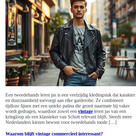
Een tweedehands leren jas is een veelzijdig kledingstuk dat karakter
en duurzaamheid toevoegt aan elke garderobe. Ze combineert
tijdloze lijnen met een unieke patina die groeit naarmate hij vaker
wordt gedragen, waardoor zowel een
vintage
leren jas van een
kringloop als een klassieker van Schott relevant blijft. Steeds meer
Nederlanders kiezen bewust voor tweedehands mode […]
Waarom blijft vintage commercieel interessant?