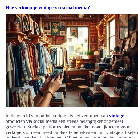
Hoe verkoop je vintage via social media?
In de wereld van online verkoop is het verkopen van
vintage
producten via social media een steeds belangrijker onderdeel
geworden. Sociale platforms bieden unieke mogelijkheden voor
verkopers om een breed publiek te bereiken en hun vintage artikelen
onder de aandacht te brengen. Of het nu gaat om meubels of mode,