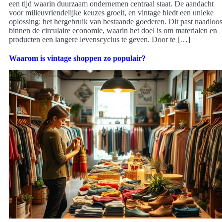
een tijd waarin duurzaam ondernemen centraal staat. De aandacht
voor milieuvriendelijke keuzes groeit, en vintage biedt een unieke
oplossing: het hergebruik van bestaande goederen. Dit past naadloo
binnen de circulaire economie, waarin het doel is om materialen en
producten een langere levenscyclus te geven. Door te […]
Waarom is vintage shoppen zo populair?