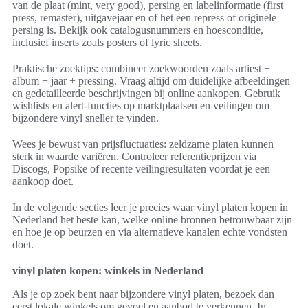
van de plaat (mint, very good), persing en labelinformatie (first
press, remaster), uitgavejaar en of het een repress of originele
persing is. Bekijk ook catalogusnummers en hoesconditie,
inclusief inserts zoals posters of lyric sheets.
Praktische zoektips: combineer zoekwoorden zoals artiest +
album + jaar + pressing. Vraag altijd om duidelijke afbeeldingen
en gedetailleerde beschrijvingen bij online aankopen. Gebruik
wishlists en alert-functies op marktplaatsen en veilingen om
bijzondere vinyl sneller te vinden.
Wees je bewust van prijsfluctuaties: zeldzame platen kunnen
sterk in waarde variëren. Controleer referentieprijzen via
Discogs, Popsike of recente veilingresultaten voordat je een
aankoop doet.
In de volgende secties leer je precies waar vinyl platen kopen in
Nederland het beste kan, welke online bronnen betrouwbaar zijn
en hoe je op beurzen en via alternatieve kanalen echte vondsten
doet.
vinyl platen kopen: winkels in Nederland
Als je op zoek bent naar bijzondere vinyl platen, bezoek dan
eerst lokale winkels om gevoel en aanbod te verkennen. In