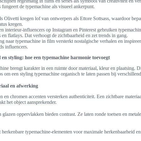
hijnen regelmatig in films en series als symbool van creativiteit en ver
s fungeert de typemachine als visueel ankerpunt.
s Olivetti kregen lof van ontwerpers als Ettore Sottsass, waardoor bep
atus kregen.
en interieur-influencers op Instagram en Pinterest gebruiken typemachi
en flatlays. Dat verhoogt de zichtbaarheid en zet trends in gang.
g naar typemachine in film versterkt nostalgische verhalen en inspireer
ds influencers.
l en styling: hoe een typemachine harmonie toevoegt
ne brengt karakter in een ruimte door materiaal, kleur en plaatsing. D
ips om een styling typemachine organisch te laten passen bij verschillend
iaal en afwerking
 en chromen accenten versterken authenticiteit. Een zichtbare materiaal
kt het object aansprekender.
 glazen oppervlakken bieden contrast. Ze laten ronde toetsen en metal
 herkenbare typemachine-elementen voor maximale herkenbaarheid en 