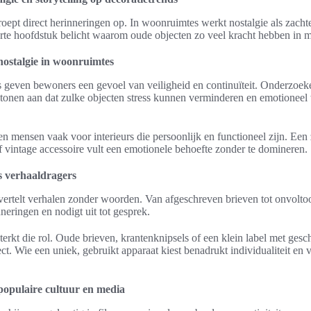
ept direct herinneringen op. In woonruimtes werkt nostalgie als zachte
rte hoofdstuk belicht waarom oude objecten zo veel kracht hebben in m
nostalgie in woonruimtes
s geven bewoners een gevoel van veiligheid en continuïteit. Onderzoek
onen aan dat zulke objecten stress kunnen verminderen en emotioneel 
n mensen vaak voor interieurs die persoonlijk en functioneel zijn. Een
of vintage accessoire vult een emotionele behoefte zonder te domineren.
s verhaaldragers
ertelt verhalen zonder woorden. Van afgeschreven brieven tot onvoltoo
nneringen en nodigt uit tot gesprek.
sterkt die rol. Oude brieven, krantenknipsels of een klein label met ges
ect. Wie een uniek, gebruikt apparaat kiest benadrukt individualiteit en 
populaire cultuur en media