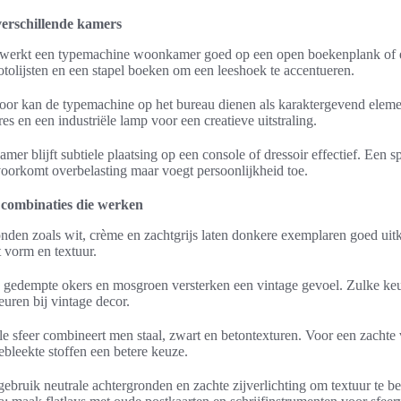
verschillende kamers
erkt een typemachine woonkamer goed op een open boekenplank of ee
otolijsten en een stapel boeken om een leeshoek te accentueren.
toor kan de typemachine op het bureau dienen als karaktergevend elem
es en een industriële lamp voor een creatieve uitstraling.
amer blijft subtiele plaatsing op een console of dressoir effectief. Een s
 voorkomt overbelasting maar voegt persoonlijkheid toe.
 combinaties die werken
onden zoals wit, crème en zachtgrijs laten donkere exemplaren goed uit
t vorm en textuur.
 gedempte okers en mosgroen versterken een vintage gevoel. Zulke keu
uren bij vintage decor.
le sfeer combineert men staal, zwart en betontexturen. Voor een zachte 
ebleekte stoffen een betere keuze.
gebruik neutrale achtergronden en zachte zijverlichting om textuur te 