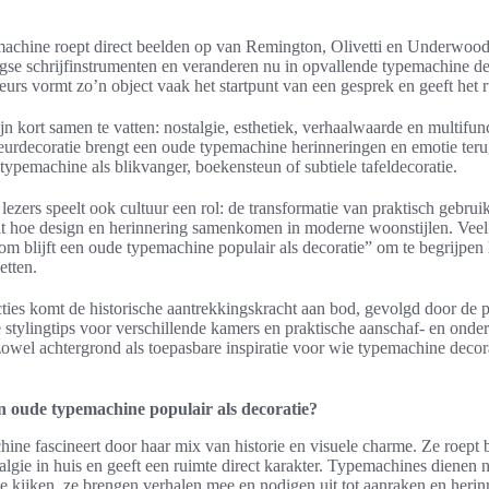
achine roept direct beelden op van Remington, Olivetti en Underwoo
gse schrijfinstrumenten en veranderen nu in opvallende typemachine dec
eurs vormt zo’n object vaak het startpunt van een gesprek en geeft het r
n kort samen te vatten: nostalgie, esthetiek, verhaalwaarde en multifunct
ieurdecoratie brengt een oude typemachine herinneringen en emotie teru
typemachine als blikvanger, boekensteun of subtiele tafeldecoratie.
ezers speelt ook cultuur een rol: de transformatie van praktisch gebru
lt hoe design en herinnering samenkomen in moderne woonstijlen. Vee
m blijft een oude typemachine populair als decoratie” om te begrijpen 
etten.
cties komt de historische aantrekkingskracht aan bod, gevolgd door de 
e stylingtips voor verschillende kamers en praktische aanschaf- en ond
zowel achtergrond als toepasbare inspiratie voor wie typemachine decor
n oude typemachine populair als decoratie?
ine fascineert door haar mix van historie en visuele charme. Ze roept 
talgie in huis en geeft een ruimte direct karakter. Typemachines dienen ni
e kijken, ze brengen verhalen mee en nodigen uit tot aanraken en herin