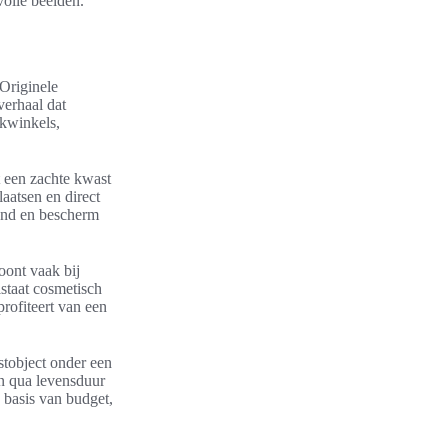
volle beelden.
Originele
verhaal dat
ekwinkels,
 een zachte kwast
aatsen en direct
rond en bescherm
oont vaak bij
staat cosmetisch
profiteert van een
stobject onder een
n qua levensduur
p basis van budget,