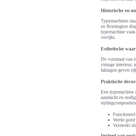
Historische en n
Typemachines staa
en Remington drag
typemachine vaak e
verrijkt.
Esthetische waar
De vormtaal van e
vintage interieur, 
laklagen geven rij
Praktische decora
Een typemachine al
aandacht en nodigt
stylingcomposities
Functioneel 
Werkt goed 
Versterkt sf
Invloed van nosta