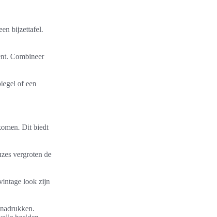
n bijzettafel.
ent. Combineer
piegel of een
komen. Dit biedt
zes vergroten de
vintage look zijn
benadrukken.