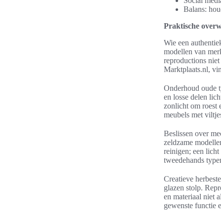
Social media
Balans: hou
Praktische overw
Wie een authentie
modellen van merk
reproductions niet
Marktplaats.nl, vi
Onderhoud oude ty
en losse delen li
zonlicht om roest 
meubels met viltje
Beslissen over mec
zeldzame modellen
reinigen; een licht
tweedehands type
Creatieve herbest
glazen stolp. Rep
en materiaal niet 
gewenste functie 