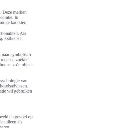
d. Deze merken
oratie. In
uimte karakter.
ionaliteit. Als
g. Esthetisch
ik naar symbolisch
l mensen zoeken
hoe ze zo’n object
psychologie van
erhoudsadviezen.
atie wil gebruiken
beeld en gevoel op
et alleen als
neren.