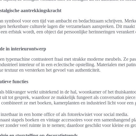
ostalgische aantrekkingskracht
n symbool voor een tijd van ambacht en bedachtzaam schrijven. Merken
en herkenbare culturele lagen die verzamelaars aanspreken. Dit maakt 
en erfstuk wordt, een object dat persoonlijke herinneringen verankert 
de in interieurontwerp
en typemachine contrasteert fraai met strakke moderne meubels. Ze pas
industrieel interieur of in een eclectische opstelling. Materialen met pati
ke textuur en versterken het gevoel van authenticiteit.
tieve functies
s blikvanger werkt uitstekend in de hal, woonkamer of het thuiskantoor
 uit tot gesprek, waardoor ze makkelijk fungeert als conversation piece
 combineert ze met boeken, kamerplanten en industrieel licht voor een g
inzetbaar in een home office of als fotorekwisiet voor social media.
naast stapels boeken en vintage accessoires voor een samenhangend pla
eer zonder veel ruimte in te nemen; daardoor geschikt voor kleine en gr
lgie en storytelling op decoratietrends