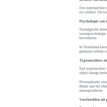
Een typemachine ro
en comfort. Dit ko
Psychologie van 
Nostalgische item
woonpsychologie t
bevorderen.
In Nederland kieze
geplaatst erfstuk 
Typemachines al
Een typemachine v
object draagt heri
Personalisatie ver
diepte aan het obj
massaproductie.
Voorbeelden uit 