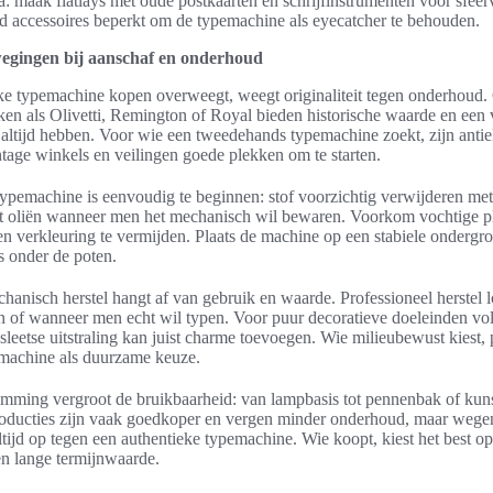
: maak flatlays met oude postkaarten en schrijfinstrumenten voor sfeer
d accessoires beperkt om de typemachine als eyecatcher te behouden.
egingen bij aanschaf en onderhoud
ke typemachine kopen overweegt, weegt originaliteit tegen onderhoud. 
en als Olivetti, Remington of Royal bieden historische waarde en een 
 altijd hebben. Voor wie een tweedehands typemachine zoekt, zijn anti
ntage winkels en veilingen goede plekken om te starten.
pemachine is eenvoudig te beginnen: stof voorzichtig verwijderen met
cht oliën wanneer men het mechanisch wil bewaren. Voorkom vochtige pl
en verkleuring te vermijden. Plaats de machine op een stabiele onderg
s onder de poten.
hanisch herstel hangt af van gebruik en waarde. Professioneel herstel l
 of wanneer men echt wil typen. Voor puur decoratieve doeleinden vol
 sleetse uitstraling kan juist charme toevoegen. Wie milieubewust kiest, 
machine als duurzame keuze.
emming vergroot de bruikbaarheid: van lampbasis tot pennenbak of kun
roducties zijn vaak goedkoper en vergen minder onderhoud, maar wege
altijd op tegen een authentieke typemachine. Wie koopt, kiest het best o
en lange termijnwaarde.