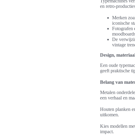
Typemachines versc
en retro-productie
Merken zoal
iconische st
Fotografen 
moodboards 
De verwijzin
vintage tren
Design, materiaa
Een oude typemachi
geeft praktische t
Belang van mater
Metalen onderdelen
een verhaal en maa
Houten planken en
uitkomen.
Kies modellen met
impact.