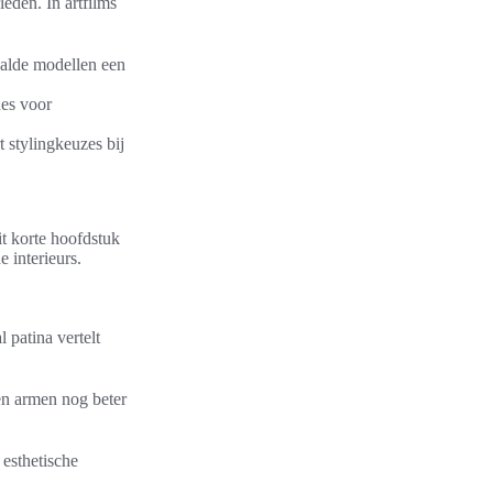
leden. In artfilms
aalde modellen een
nes voor
t stylingkeuzes bij
it korte hoofdstuk
e interieurs.
 patina vertelt
en armen nog beter
esthetische