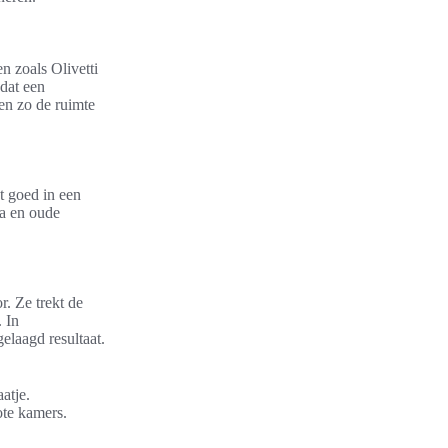
 zoals Olivetti
dat een
en zo de ruimte
t goed in een
na en oude
. Ze trekt de
. In
elaagd resultaat.
atje.
ote kamers.