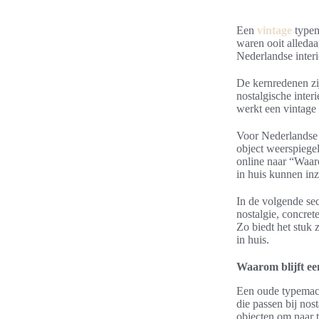
Een
vintage
typem
waren ooit alledaa
Nederlandse interi
De kernredenen zij
nostalgische inter
werkt een vintage 
Voor Nederlandse l
object weerspiege
online naar “Waaro
in huis kunnen inz
In de volgende se
nostalgie, concret
Zo biedt het stuk 
in huis.
Waarom blijft ee
Een oude typemach
die passen bij nos
objecten om naar t