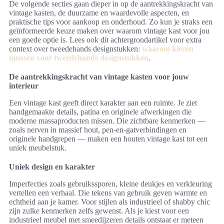
De volgende secties gaan dieper in op de aantrekkingskracht van
vintage kasten, de duurzame en waardevolle aspecten, en
praktische tips voor aankoop en onderhoud. Zo kun je straks een
geïnformeerde keuze maken over waarom vintage kast voor jou
een goede optie is. Lees ook dit achtergrondartikel voor extra
context over tweedehands designstukken:
waarom kiezen
mensen voor tweedehands designstukken
.
De aantrekkingskracht van vintage kasten voor jouw
interieur
Een vintage kast geeft direct karakter aan een ruimte. Je ziet
handgemaakte details, patina en originele afwerkingen die
moderne massaproducten missen. Die zichtbare kenmerken —
zoals nerven in massief hout, pen-en-gatverbindingen en
originele handgrepen — maken een houten vintage kast tot een
uniek meubelstuk.
Uniek design en karakter
Imperfecties zoals gebruikssporen, kleine deukjes en verkleuring
vertellen een verhaal. Die tekens van gebruik geven warmte en
echtheid aan je kamer. Voor stijlen als industrieel of shabby chic
zijn zulke kenmerken zelfs gewenst. Als je kiest voor een
industrieel meubel met smeedijzeren details ontstaat er meteen