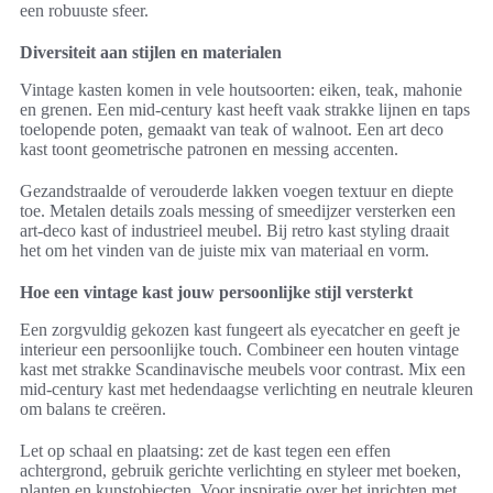
een robuuste sfeer.
Diversiteit aan stijlen en materialen
Vintage kasten komen in vele houtsoorten: eiken, teak, mahonie
en grenen. Een mid-century kast heeft vaak strakke lijnen en taps
toelopende poten, gemaakt van teak of walnoot. Een art deco
kast toont geometrische patronen en messing accenten.
Gezandstraalde of verouderde lakken voegen textuur en diepte
toe. Metalen details zoals messing of smeedijzer versterken een
art-deco kast of industrieel meubel. Bij retro kast styling draait
het om het vinden van de juiste mix van materiaal en vorm.
Hoe een vintage kast jouw persoonlijke stijl versterkt
Een zorgvuldig gekozen kast fungeert als eyecatcher en geeft je
interieur een persoonlijke touch. Combineer een houten vintage
kast met strakke Scandinavische meubels voor contrast. Mix een
mid-century kast met hedendaagse verlichting en neutrale kleuren
om balans te creëren.
Let op schaal en plaatsing: zet de kast tegen een effen
achtergrond, gebruik gerichte verlichting en styleer met boeken,
planten en kunstobjecten. Voor inspiratie over het inrichten met