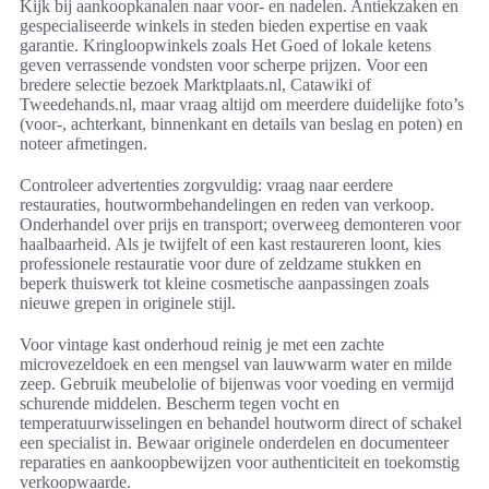
Kijk bij aankoopkanalen naar voor- en nadelen. Antiekzaken en
gespecialiseerde winkels in steden bieden expertise en vaak
garantie. Kringloopwinkels zoals Het Goed of lokale ketens
geven verrassende vondsten voor scherpe prijzen. Voor een
bredere selectie bezoek Marktplaats.nl, Catawiki of
Tweedehands.nl, maar vraag altijd om meerdere duidelijke foto’s
(voor-, achterkant, binnenkant en details van beslag en poten) en
noteer afmetingen.
Controleer advertenties zorgvuldig: vraag naar eerdere
restauraties, houtwormbehandelingen en reden van verkoop.
Onderhandel over prijs en transport; overweeg demonteren voor
haalbaarheid. Als je twijfelt of een kast restaureren loont, kies
professionele restauratie voor dure of zeldzame stukken en
beperk thuiswerk tot kleine cosmetische aanpassingen zoals
nieuwe grepen in originele stijl.
Voor vintage kast onderhoud reinig je met een zachte
microvezeldoek en een mengsel van lauwwarm water en milde
zeep. Gebruik meubelolie of bijenwas voor voeding en vermijd
schurende middelen. Bescherm tegen vocht en
temperatuurwisselingen en behandel houtworm direct of schakel
een specialist in. Bewaar originele onderdelen en documenteer
reparaties en aankoopbewijzen voor authenticiteit en toekomstig
verkoopwaarde.