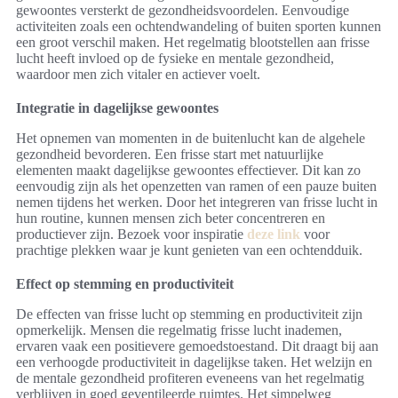
gewoontes versterkt de gezondheidsvoordelen. Eenvoudige
activiteiten zoals een ochtendwandeling of buiten sporten kunnen
een groot verschil maken. Het regelmatig blootstellen aan frisse
lucht heeft invloed op de fysieke en mentale gezondheid,
waardoor men zich vitaler en actiever voelt.
Integratie in dagelijkse gewoontes
Het opnemen van momenten in de buitenlucht kan de algehele
gezondheid bevorderen. Een frisse start met natuurlijke
elementen maakt dagelijkse gewoontes effectiever. Dit kan zo
eenvoudig zijn als het openzetten van ramen of een pauze buiten
nemen tijdens het werken. Door het integreren van frisse lucht in
hun routine, kunnen mensen zich beter concentreren en
productiever zijn. Bezoek voor inspiratie
deze link
voor
prachtige plekken waar je kunt genieten van een ochtendduik.
Effect op stemming en productiviteit
De effecten van frisse lucht op stemming en productiviteit zijn
opmerkelijk. Mensen die regelmatig frisse lucht inademen,
ervaren vaak een positievere gemoedstoestand. Dit draagt bij aan
een verhoogde productiviteit in dagelijkse taken. Het welzijn en
de mentale gezondheid profiteren eveneens van het regelmatig
verblijven in goed geventileerde ruimtes. Het simpelweg