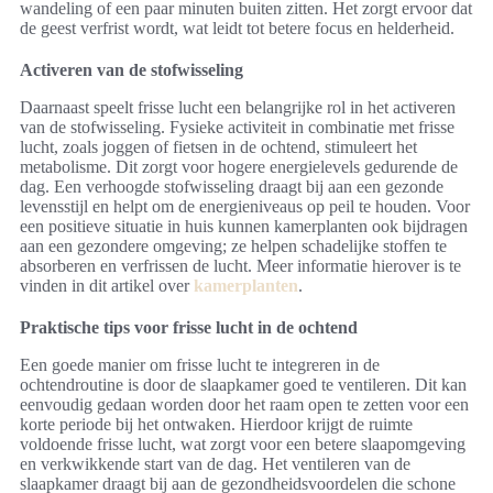
wandeling of een paar minuten buiten zitten. Het zorgt ervoor dat
de geest verfrist wordt, wat leidt tot betere focus en helderheid.
Activeren van de stofwisseling
Daarnaast speelt frisse lucht een belangrijke rol in het activeren
van de stofwisseling. Fysieke activiteit in combinatie met frisse
lucht, zoals joggen of fietsen in de ochtend, stimuleert het
metabolisme. Dit zorgt voor hogere energielevels gedurende de
dag. Een verhoogde stofwisseling draagt bij aan een gezonde
levensstijl en helpt om de energieniveaus op peil te houden. Voor
een positieve situatie in huis kunnen kamerplanten ook bijdragen
aan een gezondere omgeving; ze helpen schadelijke stoffen te
absorberen en verfrissen de lucht. Meer informatie hierover is te
vinden in dit artikel over
kamerplanten
.
Praktische tips voor frisse lucht in de ochtend
Een goede manier om frisse lucht te integreren in de
ochtendroutine is door de slaapkamer goed te ventileren. Dit kan
eenvoudig gedaan worden door het raam open te zetten voor een
korte periode bij het ontwaken. Hierdoor krijgt de ruimte
voldoende frisse lucht, wat zorgt voor een betere slaapomgeving
en verkwikkende start van de dag. Het ventileren van de
slaapkamer draagt bij aan de gezondheidsvoordelen die schone