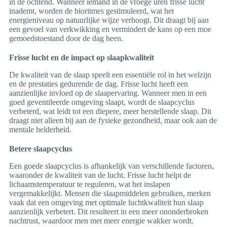
in de ochtend. Wanneer iemand in de vroege uren frisse lucht
inademt, worden de bioritmes gestimuleerd, wat het
energieniveau op natuurlijke wijze verhoogt. Dit draagt bij aan
een gevoel van verkwikking en vermindert de kans op een moe
gemoedstoestand door de dag heen.
Frisse lucht en de impact op slaapkwaliteit
De kwaliteit van de slaap speelt een essentiële rol in het welzijn
en de prestaties gedurende de dag. Frisse lucht heeft een
aanzienlijke invloed op de slaapervaring. Wanneer men in een
goed geventileerde omgeving slaapt, wordt de slaapcyclus
verbeterd, wat leidt tot een diepere, meer herstellende slaap. Dit
draagt niet alleen bij aan de fysieke gezondheid, maar ook aan de
mentale helderheid.
Betere slaapcyclus
Een goede slaapcyclus is afhankelijk van verschillende factoren,
waaronder de kwaliteit van de lucht. Frisse lucht helpt de
lichaamstemperatuur te reguleren, wat het inslapen
vergemakkelijkt. Mensen die slaapmiddelen gebruiken, merken
vaak dat een omgeving met optimale luchtkwaliteit hun slaap
aanzienlijk verbetert. Dit resulteert in een meer ononderbroken
nachtrust, waardoor men met meer energie wakker wordt.