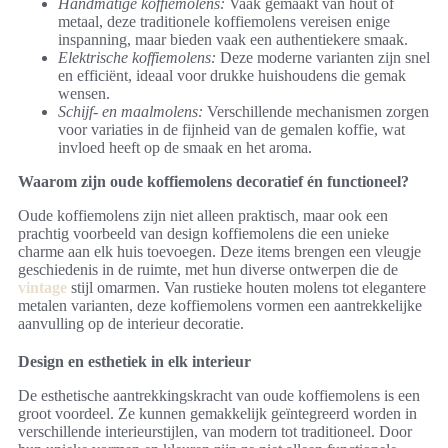
Handmatige koffiemolens:
Vaak gemaakt van hout of
metaal, deze traditionele koffiemolens vereisen enige
inspanning, maar bieden vaak een authentiekere smaak.
Elektrische koffiemolens:
Deze moderne varianten zijn snel
en efficiënt, ideaal voor drukke huishoudens die gemak
wensen.
Schijf- en maalmolens:
Verschillende mechanismen zorgen
voor variaties in de fijnheid van de gemalen koffie, wat
invloed heeft op de smaak en het aroma.
Waarom zijn oude koffiemolens decoratief én functioneel?
Oude koffiemolens zijn niet alleen praktisch, maar ook een
prachtig voorbeeld van design koffiemolens die een unieke
charme aan elk huis toevoegen. Deze items brengen een vleugje
geschiedenis in de ruimte, met hun diverse ontwerpen die de
vintage
stijl omarmen. Van rustieke houten molens tot elegantere
metalen varianten, deze koffiemolens vormen een aantrekkelijke
aanvulling op de interieur decoratie.
Design en esthetiek in elk interieur
De esthetische aantrekkingskracht van oude koffiemolens is een
groot voordeel. Ze kunnen gemakkelijk geïntegreerd worden in
verschillende interieurstijlen, van modern tot traditioneel. Door