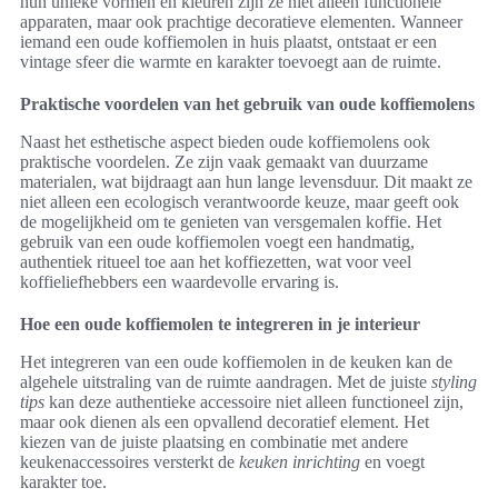
hun unieke vormen en kleuren zijn ze niet alleen functionele
apparaten, maar ook prachtige decoratieve elementen. Wanneer
iemand een oude koffiemolen in huis plaatst, ontstaat er een
vintage sfeer die warmte en karakter toevoegt aan de ruimte.
Praktische voordelen van het gebruik van oude koffiemolens
Naast het esthetische aspect bieden oude koffiemolens ook
praktische voordelen. Ze zijn vaak gemaakt van duurzame
materialen, wat bijdraagt aan hun lange levensduur. Dit maakt ze
niet alleen een ecologisch verantwoorde keuze, maar geeft ook
de mogelijkheid om te genieten van versgemalen koffie. Het
gebruik van een oude koffiemolen voegt een handmatig,
authentiek ritueel toe aan het koffiezetten, wat voor veel
koffieliefhebbers een waardevolle ervaring is.
Hoe een oude koffiemolen te integreren in je interieur
Het integreren van een oude koffiemolen in de keuken kan de
algehele uitstraling van de ruimte aandragen. Met de juiste
styling
tips
kan deze authentieke accessoire niet alleen functioneel zijn,
maar ook dienen als een opvallend decoratief element. Het
kiezen van de juiste plaatsing en combinatie met andere
keukenaccessoires versterkt de
keuken inrichting
en voegt
karakter toe.