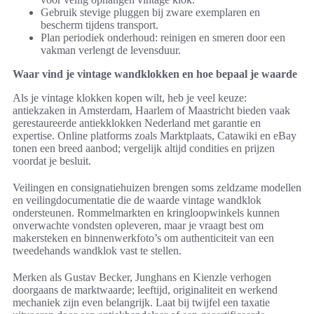
Gebruik stevige pluggen bij zware exemplaren en
bescherm tijdens transport.
Plan periodiek onderhoud: reinigen en smeren door een
vakman verlengt de levensduur.
Waar vind je vintage wandklokken en hoe bepaal je waarde
Als je vintage klokken kopen wilt, heb je veel keuze:
antiekzaken in Amsterdam, Haarlem of Maastricht bieden vaak
gerestaureerde antiekklokken Nederland met garantie en
expertise. Online platforms zoals Marktplaats, Catawiki en eBay
tonen een breed aanbod; vergelijk altijd condities en prijzen
voordat je besluit.
Veilingen en consignatiehuizen brengen soms zeldzame modellen
en veilingdocumentatie die de waarde vintage wandklok
ondersteunen. Rommelmarkten en kringloopwinkels kunnen
onverwachte vondsten opleveren, maar je vraagt best om
makersteken en binnenwerkfoto’s om authenticiteit van een
tweedehands wandklok vast te stellen.
Merken als Gustav Becker, Junghans en Kienzle verhogen
doorgaans de marktwaarde; leeftijd, originaliteit en werkend
mechaniek zijn even belangrijk. Laat bij twijfel een taxatie