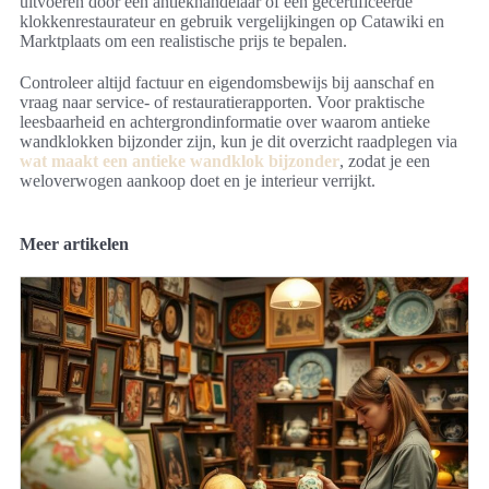
uitvoeren door een antiekhandelaar of een gecertificeerde
klokkenrestaurateur en gebruik vergelijkingen op Catawiki en
Marktplaats om een realistische prijs te bepalen.
Controleer altijd factuur en eigendomsbewijs bij aanschaf en
vraag naar service- of restauratierapporten. Voor praktische
leesbaarheid en achtergrondinformatie over waarom antieke
wandklokken bijzonder zijn, kun je dit overzicht raadplegen via
wat maakt een antieke wandklok bijzonder
, zodat je een
weloverwogen aankoop doet en je interieur verrijkt.
Meer artikelen