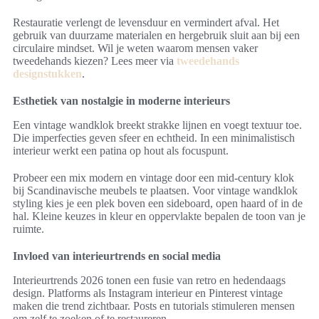
Restauratie verlengt de levensduur en vermindert afval. Het
gebruik van duurzame materialen en hergebruik sluit aan bij een
circulaire mindset. Wil je weten waarom mensen vaker
tweedehands kiezen? Lees meer via
tweedehands
designstukken
.
Esthetiek van nostalgie in moderne interieurs
Een vintage wandklok breekt strakke lijnen en voegt textuur toe.
Die imperfecties geven sfeer en echtheid. In een minimalistisch
interieur werkt een patina op hout als focuspunt.
Probeer een mix modern en vintage door een mid-century klok
bij Scandinavische meubels te plaatsen. Voor vintage wandklok
styling kies je een plek boven een sideboard, open haard of in de
hal. Kleine keuzes in kleur en oppervlakte bepalen de toon van je
ruimte.
Invloed van interieurtrends en social media
Interieurtrends 2026 tonen een fusie van retro en hedendaags
design. Platforms als Instagram interieur en Pinterest vintage
maken die trend zichtbaar. Posts en tutorials stimuleren mensen
om zelf te zoeken of te restaureren.