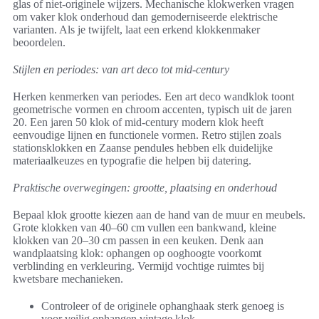
glas of niet-originele wijzers. Mechanische klokwerken vragen
om vaker klok onderhoud dan gemoderniseerde elektrische
varianten. Als je twijfelt, laat een erkend klokkenmaker
beoordelen.
Stijlen en periodes: van art deco tot mid-century
Herken kenmerken van periodes. Een art deco wandklok toont
geometrische vormen en chroom accenten, typisch uit de jaren
20. Een jaren 50 klok of mid-century modern klok heeft
eenvoudige lijnen en functionele vormen. Retro stijlen zoals
stationsklokken en Zaanse pendules hebben elk duidelijke
materiaalkeuzes en typografie die helpen bij datering.
Praktische overwegingen: grootte, plaatsing en onderhoud
Bepaal klok grootte kiezen aan de hand van de muur en meubels.
Grote klokken van 40–60 cm vullen een bankwand, kleine
klokken van 20–30 cm passen in een keuken. Denk aan
wandplaatsing klok: ophangen op ooghoogte voorkomt
verblinding en verkleuring. Vermijd vochtige ruimtes bij
kwetsbare mechanieken.
Controleer of de originele ophanghaak sterk genoeg is
voor veilig ophangen vintage klok.