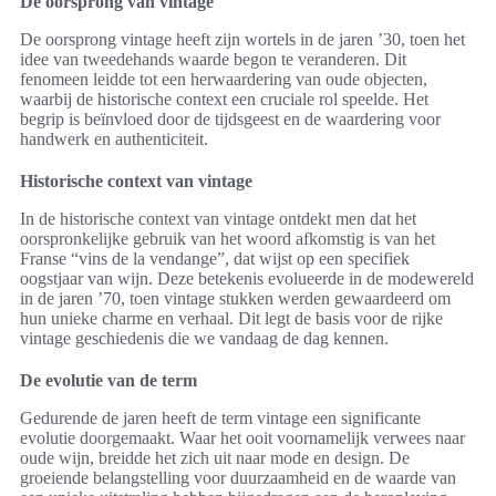
De oorsprong van vintage
De oorsprong vintage heeft zijn wortels in de jaren ’30, toen het
idee van tweedehands waarde begon te veranderen. Dit
fenomeen leidde tot een herwaardering van oude objecten,
waarbij de historische context een cruciale rol speelde. Het
begrip is beïnvloed door de tijdsgeest en de waardering voor
handwerk en authenticiteit.
Historische context van vintage
In de historische context van vintage ontdekt men dat het
oorspronkelijke gebruik van het woord afkomstig is van het
Franse “vins de la vendange”, dat wijst op een specifiek
oogstjaar van wijn. Deze betekenis evolueerde in de modewereld
in de jaren ’70, toen vintage stukken werden gewaardeerd om
hun unieke charme en verhaal. Dit legt de basis voor de rijke
vintage geschiedenis die we vandaag de dag kennen.
De evolutie van de term
Gedurende de jaren heeft de term vintage een significante
evolutie doorgemaakt. Waar het ooit voornamelijk verwees naar
oude wijn, breidde het zich uit naar mode en design. De
groeiende belangstelling voor duurzaamheid en de waarde van