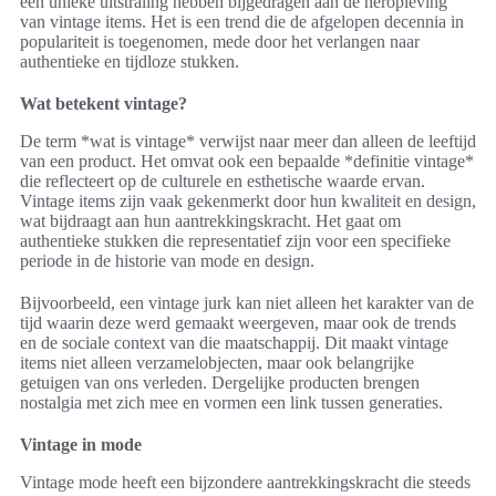
een unieke uitstraling hebben bijgedragen aan de heropleving
van vintage items. Het is een trend die de afgelopen decennia in
populariteit is toegenomen, mede door het verlangen naar
authentieke en tijdloze stukken.
Wat betekent vintage?
De term *wat is vintage* verwijst naar meer dan alleen de leeftijd
van een product. Het omvat ook een bepaalde *definitie vintage*
die reflecteert op de culturele en esthetische waarde ervan.
Vintage items zijn vaak gekenmerkt door hun kwaliteit en design,
wat bijdraagt aan hun aantrekkingskracht. Het gaat om
authentieke stukken die representatief zijn voor een specifieke
periode in de historie van mode en design.
Bijvoorbeeld, een vintage jurk kan niet alleen het karakter van de
tijd waarin deze werd gemaakt weergeven, maar ook de trends
en de sociale context van die maatschappij. Dit maakt vintage
items niet alleen verzamelobjecten, maar ook belangrijke
getuigen van ons verleden. Dergelijke producten brengen
nostalgia met zich mee en vormen een link tussen generaties.
Vintage in mode
Vintage mode heeft een bijzondere aantrekkingskracht die steeds