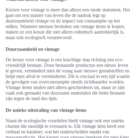
Kiezen voor vintage is meer dan alleen een mode statement. Het
gaat om een manier van leven die de nadruk legt op
duurzaamheid vintage
en de impact van consumptie op het
milieu. Wanneer mensen besluiten om vintage items te kopen,
maken ze een keuze die niet alleen esthetisch aantrekkelijk is,
maar ook ecologisch verantwoord.
Duurzaamheid en vintage
De keuze voor vintage is een krachtige stap richting een
eco-
vriendelijk
bestaan. Door bestaande producten een nieuw leven
te geven, vermindert men de vraag naar nieuwe grondstoffen en
helpt men afval te verminderen. Dit is cruciaal in een tijd waarin
de gevolgen van overconsumptie steeds zichtbaarder worden.
Vintage items stralen niet alleen geschiedenis uit, maar ze zijn
vaak ook gemaakt van duurzame materialen die beter bestand
zijn tegen de tand des tijds.
De unieke uitstraling van vintage items
Naast de ecologische voordelen biedt vintage ook een unieke
charme die moeilijk te evenaren is. Elk vintage item heeft een
verhaal en karakter, wat het onderscheiden maakt van
massaproductie. Het kiezen voor vintage betekent dat men kiest