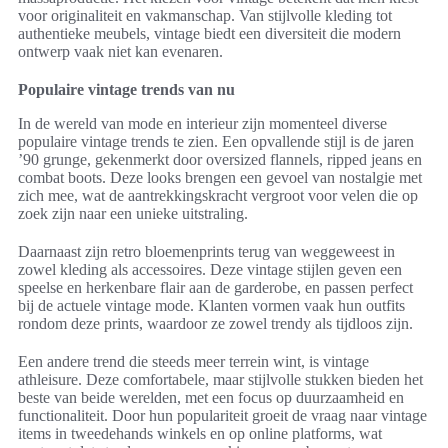
voor originaliteit en vakmanschap. Van stijlvolle kleding tot
authentieke meubels, vintage biedt een diversiteit die modern
ontwerp vaak niet kan evenaren.
Populaire vintage trends van nu
In de wereld van mode en interieur zijn momenteel diverse
populaire vintage trends te zien. Een opvallende stijl is de jaren
’90 grunge, gekenmerkt door oversized flannels, ripped jeans en
combat boots. Deze looks brengen een gevoel van nostalgie met
zich mee, wat de aantrekkingskracht vergroot voor velen die op
zoek zijn naar een unieke uitstraling.
Daarnaast zijn retro bloemenprints terug van weggeweest in
zowel kleding als accessoires. Deze vintage stijlen geven een
speelse en herkenbare flair aan de garderobe, en passen perfect
bij de actuele vintage mode. Klanten vormen vaak hun outfits
rondom deze prints, waardoor ze zowel trendy als tijdloos zijn.
Een andere trend die steeds meer terrein wint, is vintage
athleisure. Deze comfortabele, maar stijlvolle stukken bieden het
beste van beide werelden, met een focus op duurzaamheid en
functionaliteit. Door hun populariteit groeit de vraag naar vintage
items in tweedehands winkels en op online platforms, wat