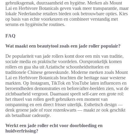
gebruiksgemak, duurzaamheid en hygiëne. Merken als Mount
Lai en Herbivore Botanicals geven vaak meer transparantie, maar
lokale Nederlandse retailers bieden ook betrouwbare opties. Kies
op basis van echte voorkeuren en combineer verstandig met
serums en hygiënische routines.
FAQ
Wat maakt een beautytool zoals een jade roller populair?
De populariteit van jade rollers komt door een mix van traditie,
sociale media en praktische voordelen. Oorspronkelijk komen
rollers en gua sha uit Aziatische schoonheidsrituelen en
traditionele Chinese geneeskunde. Moderne merken zoals Mount
Lai en Herbivore Botanicals brachten die heritage naar westerse
markten. Op Instagram, TikTok en YouTube laten influencers en
beroemdheden demonstraties en before/after-beelden zien, wat de
zichtbaarheid vergroot. Daarnaast speelt self-care een grote rol:
het ritueel van rollen geeft gebruikers een moment van
ontspanning en een direct frisser uiterlijk. Esthetisch design —
denk groene jade of roze rozenkwarts — maakt ze ook geschikt
als betaalbaar cadeautje.
Werkt een jade roller echt voor doorbloeding en
huidverfrissing?