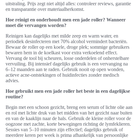
uitstraling. Prijs zegt niet altijd alles: controleer reviews, garantie
en transparantie over materiaalherkomst.
Hoe reinigt en onderhoudt men een jade roller? Wanneer
moet die vervangen worden?
Reinigen kan dagelijks met milde zeep en warm water, en
periodiek desinfecteren met 70% alcohol vermindert bacteriën.
Bewaar de roller op een koele, droge plek; sommige gebruikers
bewaren hem in de koelkast voor extra verkoelend effect.
Vervang de tool bij scheuren, losse onderdelen of onherstelbare
vervuiling. Bij intensief dagelijks gebruik is een vervanging na
6–12 maanden aan te raden. Gebruik nooit op open wonden,
actieve acne-ontstekingen of huidinfecties zonder medisch
advies.
Hoe gebruikt men een jade roller het beste in een dagelijkse
routine?
Begin met een schoon gezicht, breng een serum of lichte olie aan
en rol met lichte druk van het midden van het gezicht naar buiten
en van de kaaklijn naar de hals. Gebruik de kleine roller voor de
oogzone met zachte, korte bewegingen richting de lymfeklieren.
Sessies van 5–10 minuten zijn effectief; dagelijks gebruik of
meerdere keren per week is prima afhankelijk van persoonlijke