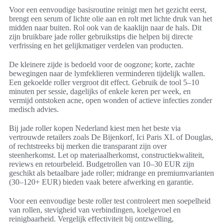
Voor een eenvoudige basisroutine reinigt men het gezicht eerst,
brengt een serum of lichte olie aan en rolt met lichte druk van het
midden naar buiten. Rol ook van de kaaklijn naar de hals. Dit
zijn bruikbare jade roller gebruikstips die helpen bij directe
verfrissing en het gelijkmatiger verdelen van producten.
De kleinere zijde is bedoeld voor de oogzone; korte, zachte
bewegingen naar de lymfeklieren verminderen tijdelijk wallen.
Een gekoelde roller vergroot dit effect. Gebruik de tool 5–10
minuten per sessie, dagelijks of enkele keren per week, en
vermijd ontstoken acne, open wonden of actieve infecties zonder
medisch advies.
Bij jade roller kopen Nederland kiest men het beste via
vertrouwde retailers zoals De Bijenkorf, Ici Paris XL of Douglas,
of rechtstreeks bij merken die transparant zijn over
steenherkomst. Let op materiaalherkomst, constructiekwaliteit,
reviews en retourbeleid. Budgetrollen van 10–30 EUR zijn
geschikt als betaalbare jade roller; midrange en premiumvarianten
(30–120+ EUR) bieden vaak betere afwerking en garantie.
Voor een eenvoudige beste roller test controleert men soepelheid
van rollen, stevigheid van verbindingen, koelgevoel en
reinigbaarheid. Vergelijk effectiviteit bij ontzwelling,