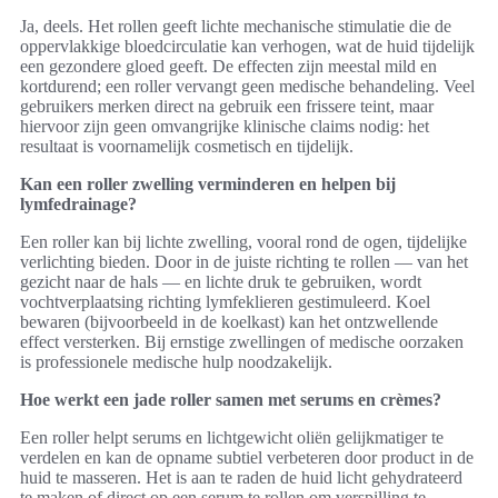
Ja, deels. Het rollen geeft lichte mechanische stimulatie die de
oppervlakkige bloedcirculatie kan verhogen, wat de huid tijdelijk
een gezondere gloed geeft. De effecten zijn meestal mild en
kortdurend; een roller vervangt geen medische behandeling. Veel
gebruikers merken direct na gebruik een frissere teint, maar
hiervoor zijn geen omvangrijke klinische claims nodig: het
resultaat is voornamelijk cosmetisch en tijdelijk.
Kan een roller zwelling verminderen en helpen bij
lymfedrainage?
Een roller kan bij lichte zwelling, vooral rond de ogen, tijdelijke
verlichting bieden. Door in de juiste richting te rollen — van het
gezicht naar de hals — en lichte druk te gebruiken, wordt
vochtverplaatsing richting lymfeklieren gestimuleerd. Koel
bewaren (bijvoorbeeld in de koelkast) kan het ontzwellende
effect versterken. Bij ernstige zwellingen of medische oorzaken
is professionele medische hulp noodzakelijk.
Hoe werkt een jade roller samen met serums en crèmes?
Een roller helpt serums en lichtgewicht oliën gelijkmatiger te
verdelen en kan de opname subtiel verbeteren door product in de
huid te masseren. Het is aan te raden de huid licht gehydrateerd
te maken of direct op een serum te rollen om verspilling te