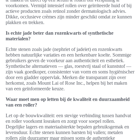
voorkomen. Vermijd intensief rollen over geïrriteerde huid of bij
actieve producten zoals retinol zonder dermatologisch advies.
Dikke, occlusieve crèmes zijn minder geschikt omdat ze kunnen
plakken en trekken.
Is echte jade beter dan rozenkwarts of synthetische
materialen?
Echte stenen zoals jade (nephriet of jadeïet) en rozenkwarts
hebben natuurlijke variaties en een herkenbare koelte. Sommige
gebruikers geven de voorkeur aan authenticiteit en esthetiek.
Synthetische alternatieven — glas, roestvrij staal of kunststof —
zijn vaak goedkoper, consistenter van vorm en soms hygiënischer
door een gladder oppervlak. Merken die transparant zijn over
herkomst, zoals Mount Lai of Rose Inc., helpen bij het maken
van een geïnformeerde keuze.
Waar moet men op letten bij de kwaliteit en duurzaamheid
van een roller?
Let op de bouwkwaliteit: een stevige verbinding tussen handvat
en roller voorkomt losraken en zorgt voor soepel rollen.
Degelijke lagers en materiaalsterkte bepalen gebruiksgemak en
levensduur. Echte stenen kunnen barsten bij vallen; metalen
rollers zijn duurzamer maar missen soms de authentieke