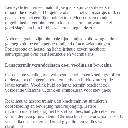
Een egale teint en een natuurlijke glans zijn vaak de eerste
dingen die opvallen. Dergelijke glans is niet vet maar gezond, en
gaat samen met een fijne huidtextuur. Mensen zien minder
ongelijkheden verminderen in kleur en structuur wanneer zij
goed slapen en hun huid beschermen tegen de zon.
Andere signalen zijn minimale fijne lijntjes, volle wangen door
genoeg volume en beperkte roodheid of acne-vlammingen.
Poriegrootte en herstel na lichte irritatie geven meetbare
aanwijzingen over barrièrefunctie en vochtbalans.
Langetermijnveranderingen door voeding en beweging
Consistente voeding met voldoende eiwitten en voedingsstoffen
ondersteunt collageenbehoud en verbetert huidtextuur op de
lange termijn. Voeding huid op lange termijn betekent ook
voldoende vitamine C, zink en aminozuren voor stevigheid.
Regelmatige aerobe training en krachttraining stimuleren
doorbloeding en beweging huidverjonging. Betere
microcirculatie helpt bij het herstel van beschadigde cellen en
vermindert een grauwe teint. Chronische slechte gewoontes zoals
veel suikers en roken leiden tot glycation en verlies van
elasticiteit.