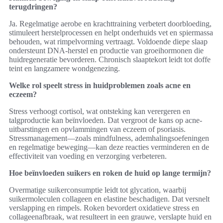
terugdringen?
Ja. Regelmatige aerobe en krachttraining verbetert doorbloeding,
stimuleert herstelprocessen en helpt onderhuids vet en spiermassa
behouden, wat rimpelvorming vertraagt. Voldoende diepe slaap
ondersteunt DNA-herstel en productie van groeihormonen die
huidregeneratie bevorderen. Chronisch slaaptekort leidt tot doffe
teint en langzamere wondgenezing.
Welke rol speelt stress in huidproblemen zoals acne en
eczeem?
Stress verhoogt cortisol, wat ontsteking kan verergeren en
talgproductie kan beïnvloeden. Dat vergroot de kans op acne-
uitbarstingen en opvlammingen van eczeem of psoriasis.
Stressmanagement—zoals mindfulness, ademhalingsoefeningen
en regelmatige beweging—kan deze reacties verminderen en de
effectiviteit van voeding en verzorging verbeteren.
Hoe beïnvloeden suikers en roken de huid op lange termijn?
Overmatige suikerconsumptie leidt tot glycation, waarbij
suikermoleculen collageen en elastine beschadigen. Dat versnelt
verslapping en rimpels. Roken bevordert oxidatieve stress en
collageenafbraak, wat resulteert in een grauwe, verslapte huid en