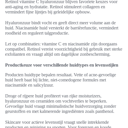
Retinol vitamine C hyaluronzuur blijven favoriete keuzes voor
anti-aging en hydratatie. Retinol stimuleert collageen en
vermindert fijne lijntjes bij geleidelijke opbouw.
Hyaluronzuur bindt vocht en geeft direct meer volume aan de
huid. Niacinamide huid versterkt de barrièrefunctie, vermindert
roodheid en reguleert talgproductie.
Let op combinaties: vitamine C en niacinamide zijn doorgaans
compatibel. Retinol vereist voorzichtigheid bij gebruik met sterke
exfolianten en vraagt altijd om dagelijkse zonbescherming.
Productkeuze voor verschillende huidtypes en levensstijlen
Producten huidtype bepalen resultaat. Vette of acne-gevoelige
huid heeft baat bij lichte, niet-comedogene formules met
niacinamide en salicylzuur.
Droge of rijpere huid profiteert van rijke moisturizers,
hyaluronzuur en ceramiden om vochtverlies te beperken.
Gevoelige huid vraagt minimalistische huidverzorging zonder
geurstoffen en met kalmerende ingrediënten zoals panthenol.
Skincare voor actieve levensstijl vraagt snelle intrekkende
producten en reiniging na sporten. Voor forenzen en koude