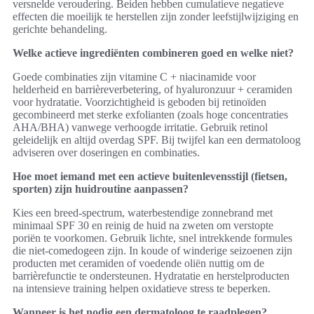
versnelde veroudering. Beiden hebben cumulatieve negatieve
effecten die moeilijk te herstellen zijn zonder leefstijlwijziging en
gerichte behandeling.
Welke actieve ingrediënten combineren goed en welke niet?
Goede combinaties zijn vitamine C + niacinamide voor
helderheid en barrièreverbetering, of hyaluronzuur + ceramiden
voor hydratatie. Voorzichtigheid is geboden bij retinoïden
gecombineerd met sterke exfolianten (zoals hoge concentraties
AHA/BHA) vanwege verhoogde irritatie. Gebruik retinol
geleidelijk en altijd overdag SPF. Bij twijfel kan een dermatoloog
adviseren over doseringen en combinaties.
Hoe moet iemand met een actieve buitenlevensstijl (fietsen,
sporten) zijn huidroutine aanpassen?
Kies een breed-spectrum, waterbestendige zonnebrand met
minimaal SPF 30 en reinig de huid na zweten om verstopte
poriën te voorkomen. Gebruik lichte, snel intrekkende formules
die niet-comedogeen zijn. In koude of winderige seizoenen zijn
producten met ceramiden of voedende oliën nuttig om de
barrièrefunctie te ondersteunen. Hydratatie en herstelproducten
na intensieve training helpen oxidatieve stress te beperken.
Wanneer is het nodig een dermatoloog te raadplegen?