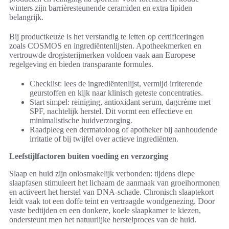
winters zijn barrièresteunende ceramiden en extra lipiden
belangrijk.
Bij productkeuze is het verstandig te letten op certificeringen
zoals COSMOS en ingrediëntenlijsten. Apotheekmerken en
vertrouwde drogisterijmerken voldoen vaak aan Europese
regelgeving en bieden transparante formules.
Checklist: lees de ingrediëntenlijst, vermijd irriterende
geurstoffen en kijk naar klinisch geteste concentraties.
Start simpel: reiniging, antioxidant serum, dagcrème met
SPF, nachtelijk herstel. Dit vormt een effectieve en
minimalistische huidverzorging.
Raadpleeg een dermatoloog of apotheker bij aanhoudende
irritatie of bij twijfel over actieve ingrediënten.
Leefstijlfactoren buiten voeding en verzorging
Slaap en huid zijn onlosmakelijk verbonden: tijdens diepe
slaapfasen stimuleert het lichaam de aanmaak van groeihormonen
en activeert het herstel van DNA-schade. Chronisch slaaptekort
leidt vaak tot een doffe teint en vertraagde wondgenezing. Door
vaste bedtijden en een donkere, koele slaapkamer te kiezen,
ondersteunt men het natuurlijke herstelproces van de huid.