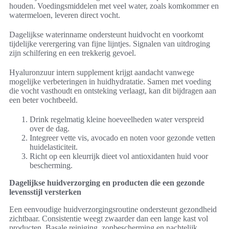
houden. Voedingsmiddelen met veel water, zoals komkommer en
watermeloen, leveren direct vocht.
Dagelijkse waterinname ondersteunt huidvocht en voorkomt
tijdelijke verergering van fijne lijntjes. Signalen van uitdroging
zijn schilfering en een trekkerig gevoel.
Hyaluronzuur intern supplement krijgt aandacht vanwege
mogelijke verbeteringen in huidhydratatie. Samen met voeding
die vocht vasthoudt en ontsteking verlaagt, kan dit bijdragen aan
een beter vochtbeeld.
Drink regelmatig kleine hoeveelheden water verspreid
over de dag.
Integreer vette vis, avocado en noten voor gezonde vetten
huidelasticiteit.
Richt op een kleurrijk dieet vol antioxidanten huid voor
bescherming.
Dagelijkse huidverzorging en producten die een gezonde
levensstijl versterken
Een eenvoudige huidverzorgingsroutine ondersteunt gezondheid
zichtbaar. Consistentie weegt zwaarder dan een lange kast vol
producten. Basale reiniging, zonbescherming en nachtelijk