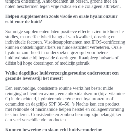
tempera ontsteking. Antioxidanten uit bessen, groene thee en
noten beschermen tegen vrije radicalen die collageen afbreken.
Helpen supplementen zoals visolie en orale hyaluronzuur
echt voor de huid?
Sommige supplementen laten positieve effecten zien in klinische
studies, maar effectiviteit hangt af van kwaliteit, dosering en
individuele factoren. Visoliesupplementen met IFOS-certificering
kunnen ontstekingsmarkers en huidelasticiteit verbeteren. Orale
hyaluronzuur heeft in onderzoeken gezorgd voor betere
huidhydratatie bij bepaalde doseringen. Raadpleeg huisarts of
diëtist bij hoge doseringen of medicijngebruik.
Welke dagelijkse huidverzorgingsroutine ondersteunt een
gezonde levensstijl het meest?
Een eenvoudige, consistente routine werkt het beste: milde
reiniging ochtend en avond, een antioxidantserum (bijv. vitamine
C) in de ochtend, hydraterende crème met hyaluronzuur of
ceramiden en dagelijks SPF 30–50. ’s Nachts kan een product
met retinoïde of niacinamide helpen herstel en collageenvorming
te stimuleren. Consistentie en zonbescherming zijn belangrijker
dan veel verschillende producten.
Kunnen beweging en slaap echt huidveroudering