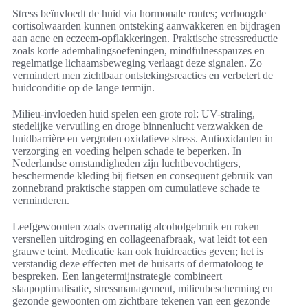
Stress beïnvloedt de huid via hormonale routes; verhoogde
cortisolwaarden kunnen ontsteking aanwakkeren en bijdragen
aan acne en eczeem-opflakkeringen. Praktische stressreductie
zoals korte ademhalingsoefeningen, mindfulnesspauzes en
regelmatige lichaamsbeweging verlaagt deze signalen. Zo
vermindert men zichtbaar ontstekingsreacties en verbetert de
huidconditie op de lange termijn.
Milieu-invloeden huid spelen een grote rol: UV-straling,
stedelijke vervuiling en droge binnenlucht verzwakken de
huidbarrière en vergroten oxidatieve stress. Antioxidanten in
verzorging en voeding helpen schade te beperken. In
Nederlandse omstandigheden zijn luchtbevochtigers,
beschermende kleding bij fietsen en consequent gebruik van
zonnebrand praktische stappen om cumulatieve schade te
verminderen.
Leefgewoonten zoals overmatig alcoholgebruik en roken
versnellen uitdroging en collageenafbraak, wat leidt tot een
grauwe teint. Medicatie kan ook huidreacties geven; het is
verstandig deze effecten met de huisarts of dermatoloog te
bespreken. Een langetermijnstrategie combineert
slaapoptimalisatie, stressmanagement, milieubescherming en
gezonde gewoonten om zichtbare tekenen van een gezonde