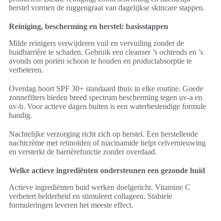
herstel vormen de ruggengraat van dagelijkse skincare stappen.
Reiniging, bescherming en herstel: basisstappen
Milde reinigers verwijderen vuil en vervuiling zonder de
huidbarrière te schaden. Gebruik een cleanser ’s ochtends en ’s
avonds om poriën schoon te houden en productabsorptie te
verbeteren.
Overdag hoort SPF 30+ standaard thuis in elke routine. Goede
zonnefilters bieden breed spectrum bescherming tegen uv-a en
uv-b. Voor actieve dagen buiten is een waterbestendige formule
handig.
Nachtelijke verzorging richt zich op herstel. Een herstellende
nachtcrème met retinoïden of niacinamide helpt celvernieuwing
en versterkt de barrièrefunctie zonder overdaad.
Welke actieve ingrediënten ondersteunen een gezonde huid
Actieve ingrediënten huid werken doelgericht. Vitamine C
verbetert helderheid en stimuleert collageen. Stabiele
formuleringen leveren het meeste effect.