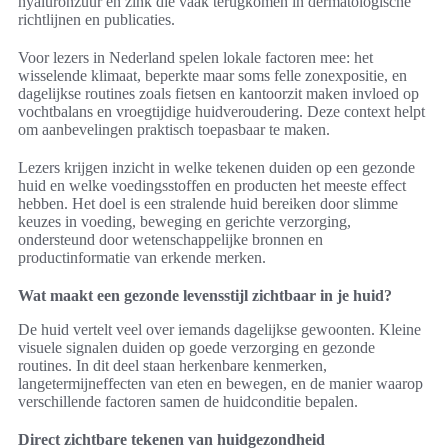
hyaluronzuur en zink die vaak terugkomen in dermatologische
richtlijnen en publicaties.
Voor lezers in Nederland spelen lokale factoren mee: het
wisselende klimaat, beperkte maar soms felle zonexpositie, en
dagelijkse routines zoals fietsen en kantoorzit maken invloed op
vochtbalans en vroegtijdige huidveroudering. Deze context helpt
om aanbevelingen praktisch toepasbaar te maken.
Lezers krijgen inzicht in welke tekenen duiden op een gezonde
huid en welke voedingsstoffen en producten het meeste effect
hebben. Het doel is een stralende huid bereiken door slimme
keuzes in voeding, beweging en gerichte verzorging,
ondersteund door wetenschappelijke bronnen en
productinformatie van erkende merken.
Wat maakt een gezonde levensstijl zichtbaar in je huid?
De huid vertelt veel over iemands dagelijkse gewoonten. Kleine
visuele signalen duiden op goede verzorging en gezonde
routines. In dit deel staan herkenbare kenmerken,
langetermijneffecten van eten en bewegen, en de manier waarop
verschillende factoren samen de huidconditie bepalen.
Direct zichtbare tekenen van huidgezondheid