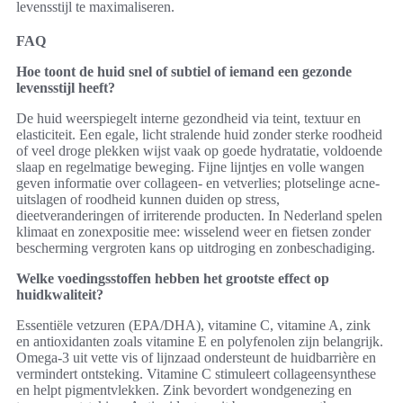
levensstijl te maximaliseren.
FAQ
Hoe toont de huid snel of subtiel of iemand een gezonde
levensstijl heeft?
De huid weerspiegelt interne gezondheid via teint, textuur en
elasticiteit. Een egale, licht stralende huid zonder sterke roodheid
of veel droge plekken wijst vaak op goede hydratatie, voldoende
slaap en regelmatige beweging. Fijne lijntjes en volle wangen
geven informatie over collageen- en vetverlies; plotselinge acne-
uitslagen of roodheid kunnen duiden op stress,
dieetveranderingen of irriterende producten. In Nederland spelen
klimaat en zonexpositie mee: wisselend weer en fietsen zonder
bescherming vergroten kans op uitdroging en zonbeschadiging.
Welke voedingsstoffen hebben het grootste effect op
huidkwaliteit?
Essentiële vetzuren (EPA/DHA), vitamine C, vitamine A, zink
en antioxidanten zoals vitamine E en polyfenolen zijn belangrijk.
Omega-3 uit vette vis of lijnzaad ondersteunt de huidbarrière en
vermindert ontsteking. Vitamine C stimuleert collageensynthese
en helpt pigmentvlekken. Zink bevordert wondgenezing en