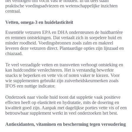
het vermogen om vocht vast te houden. In dit deel staan
praktische voedingsadviezen en wetenschappelijke inzichten
centraal.
Vetten, omega-3 en huidelasticiteit
Essentiële vetzuren EPA en DHA ondersteunen de huidbarrière
en remmen ontstekingen. Dat vertaalt zich in soepelere huid en
minder roodheid. Voedingsbronnen zoals zalm en makreel
leveren deze vetzuren direct. Plantaardige opties zijn lijnzaad en
chiazaad.
Te veel verzadigde vetten en transvetten verhoogt ontsteking en
kan huidconditie verslechteren. Het is verstandig bewerkte
snacks te beperken en vette vis of noten vaker te kiezen. Voor
wie supplementen gebruikt zijn zuiverheidskeurmerken zoals
IFOS een nuttige indicator.
Onderzoek naar visolie huid toont dat suppletie vaak positieve
effecten heeft op elasticiteit en hydratatie, mits de dosering en
kwaliteit goed zijn. Aanpak met dagelijkse porties vette vis of een
betrouwbaar supplement werkt in veel onderzoeken het best.
Antioxidanten, vitaminen en bescherming tegen veroudering