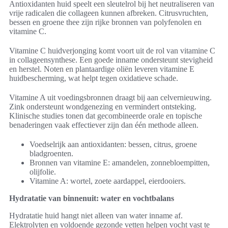
Antioxidanten huid speelt een sleutelrol bij het neutraliseren van
vrije radicalen die collageen kunnen afbreken. Citrusvruchten,
bessen en groene thee zijn rijke bronnen van polyfenolen en
vitamine C.
Vitamine C huidverjonging komt voort uit de rol van vitamine C
in collageensynthese. Een goede inname ondersteunt stevigheid
en herstel. Noten en plantaardige oliën leveren vitamine E
huidbescherming, wat helpt tegen oxidatieve schade.
Vitamine A uit voedingsbronnen draagt bij aan celvernieuwing.
Zink ondersteunt wondgenezing en vermindert ontsteking.
Klinische studies tonen dat gecombineerde orale en topische
benaderingen vaak effectiever zijn dan één methode alleen.
Voedselrijk aan antioxidanten: bessen, citrus, groene
bladgroenten.
Bronnen van vitamine E: amandelen, zonnebloempitten,
olijfolie.
Vitamine A: wortel, zoete aardappel, eierdooiers.
Hydratatie van binnenuit: water en vochtbalans
Hydratatie huid hangt niet alleen van water inname af.
Elektrolyten en voldoende gezonde vetten helpen vocht vast te