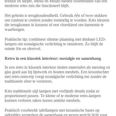
textuur en diepte. Menu en Muuto bieden voorbeelden van een
moderne retro mix die functioneel blijft.
Het geheim is terughoudendheid. Gebruik één of twee stukken
om contrast te creëren zonder rommelig te worden. Kies kleuren
die terugkomen in kussens of een vloerkleed om harmonie te
waarborgen.
Praktische tip: combineer slimme plaatsing met dimbare LED-
lampen om nostalgische verlichting te simuleren. Zo blijft de
ruimte fris en sfeervol.
Retro in een klassiek interieur: nostalgie en samenhang
In een retro in klassiek interieur sluiten materialen als messing en
glas goed aan bij lijstwerk en houten meubels. Een kroonluchter
met retro-ontwerp voegt nostalgische verlichting toe zonder de
traditionele sfeer te verstoren.
Kies traditionele stijl lampen met verfijnde details zodat ze
proportioneel passen. Te kleine of te moderne retro-lampen
kunnen verloren raken tussen antieke meubels.
Praktisch voorbeeld: tafellampen met keramische bases op
sidetables versterken de samenhang en geven gericht licht voor