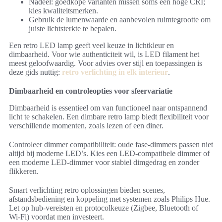
Nadeel: goedkope varianten missen soms een hoge CRI;
kies kwaliteitsmerken.
Gebruik de lumenwaarde en aanbevolen ruimtegrootte om
juiste lichtsterkte te bepalen.
Een retro LED lamp geeft veel keuze in lichtkleur en
dimbaarheid. Voor wie authenticiteit wil, is LED filament het
meest geloofwaardig. Voor advies over stijl en toepassingen is
deze gids nuttig:
retro verlichting in elk interieur
.
Dimbaarheid en controleopties voor sfeervariatie
Dimbaarheid is essentieel om van functioneel naar ontspannend
licht te schakelen. Een dimbare retro lamp biedt flexibiliteit voor
verschillende momenten, zoals lezen of een diner.
Controleer dimmer compatibiliteit: oude fase-dimmers passen niet
altijd bij moderne LED’s. Kies een LED-compatibele dimmer of
een moderne LED-dimmer voor stabiel dimgedrag en zonder
flikkeren.
Smart verlichting retro oplossingen bieden scenes,
afstandsbediening en koppeling met systemen zoals Philips Hue.
Let op hub-vereisten en protocolkeuze (Zigbee, Bluetooth of
Wi‑Fi) voordat men investeert.