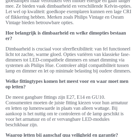
gloeilampen maar verbruiken veel minder energie en gaan langer
mee. Ze bieden vaak dimbaarheid en verschillende Kelvin-opties.
Let wel op kwaliteit: goedkope exemplaren kunnen een lage CRI
of flikkering hebben. Merken zoals Philips Vintage en Osram
Vintage bieden betrouwbare opties.
Hoe belangrijk is dimbaarheid en welke dimopties bestaan
er?
Dimbaarheid is cruciaal voor sfeerflexibiliteit: van fel functioneel
licht tot zachte, warme gloed. Opties variëren van klassieke fase-
dimmers tot LED-compatibele dimmers en smart dimming via
systemen als Philips Hue. Controleer altijd compatibiliteit tussen
lamp en dimmer en let op minimale belasting bij oudere dimmers.
Welke fittingtypes komen het meest voor en waar moet men
op letten?
De meest gangbare fittings zijn E27, E14 en GU10.
Consumenten moeten de juiste fitting kiezen voor hun armatuur
en letten op lumenwaarde in plaats van alleen wattage. Bij
aankoop is het nuttig om te controleren of de lamp geschikt is
voor het armatuur en of er vervangbare LED-modules
beschikbaar zijn.
Waarop letten bij aanschaf qua veiligheid en garantie?