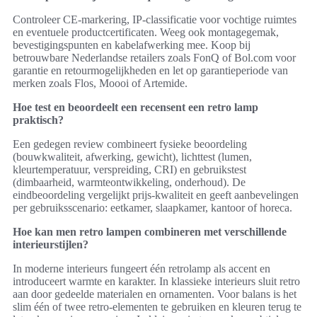
Controleer CE-markering, IP-classificatie voor vochtige ruimtes
en eventuele productcertificaten. Weeg ook montagegemak,
bevestigingspunten en kabelafwerking mee. Koop bij
betrouwbare Nederlandse retailers zoals FonQ of Bol.com voor
garantie en retourmogelijkheden en let op garantieperiode van
merken zoals Flos, Moooi of Artemide.
Hoe test en beoordeelt een recensent een retro lamp
praktisch?
Een gedegen review combineert fysieke beoordeling
(bouwkwaliteit, afwerking, gewicht), lichttest (lumen,
kleurtemperatuur, verspreiding, CRI) en gebruikstest
(dimbaarheid, warmteontwikkeling, onderhoud). De
eindbeoordeling vergelijkt prijs-kwaliteit en geeft aanbevelingen
per gebruiksscenario: eetkamer, slaapkamer, kantoor of horeca.
Hoe kan men retro lampen combineren met verschillende
interieurstijlen?
In moderne interieurs fungeert één retrolamp als accent en
introduceert warmte en karakter. In klassieke interieurs sluit retro
aan door gedeelde materialen en ornamenten. Voor balans is het
slim één of twee retro-elementen te gebruiken en kleuren terug te