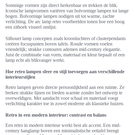
Sommige vormen zijn direct herkenbaar en trekken de blik.
Iconische lampvormen variëren van bolvormige lampen tot lange
bogen. Bolvormige lampen nodigen uit tot warme, zachte
verlichting. De arc lamp retro voorbeelden tonen hoe een boog
een zithoek visueel omlijst.
Silhouet lamp concepten zoals kroonluchters of clusterpendants
creëren focuspunten boven tafels. Ronde vormen voelen
vriendelijk; strakke contouren ademen mid-century elegantie.
Juist de combinatie van vorm, materiaal en kleur bepaalt of een
lamp echt als blikvanger werkt.
Hoe retro lampen sfeer en stijl toevoegen aan verschillende
interieurstijlen
Retro lampen geven directe persoonlijkheid aan een ruimte. Ze
breken strakke lijnen en bieden warmte zonder het ontwerp te
overweldigen. Met aandacht voor schaal en materiaal voegt
verlichting karakter toe in zowel moderne als klassieke huizen.
Retro in een modern interieur: contrast en balans
Een retro in modern interieur werkt best als accent. Een mid-
century hanglamp boven een minimalistische eettafel brengt