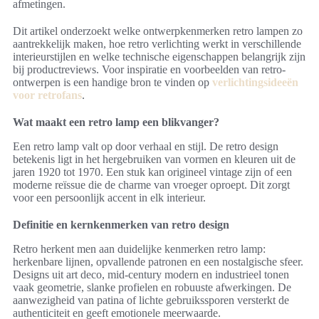
afmetingen.
Dit artikel onderzoekt welke ontwerpkenmerken retro lampen zo
aantrekkelijk maken, hoe retro verlichting werkt in verschillende
interieurstijlen en welke technische eigenschappen belangrijk zijn
bij productreviews. Voor inspiratie en voorbeelden van retro-
ontwerpen is een handige bron te vinden op
verlichtingsideeën
voor retrofans
.
Wat maakt een retro lamp een blikvanger?
Een retro lamp valt op door verhaal en stijl. De retro design
betekenis ligt in het hergebruiken van vormen en kleuren uit de
jaren 1920 tot 1970. Een stuk kan origineel vintage zijn of een
moderne reïssue die de charme van vroeger oproept. Dit zorgt
voor een persoonlijk accent in elk interieur.
Definitie en kernkenmerken van retro design
Retro herkent men aan duidelijke kenmerken retro lamp:
herkenbare lijnen, opvallende patronen en een nostalgische sfeer.
Designs uit art deco, mid-century modern en industrieel tonen
vaak geometrie, slanke profielen en robuuste afwerkingen. De
aanwezigheid van patina of lichte gebruikssporen versterkt de
authenticiteit en geeft emotionele meerwaarde.