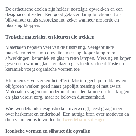
De esthetische doelen zijn helder: nostalgie opwekken en een
designaccent zetten. Een goed gekozen lamp functioneert als
blikvanger en als gesprekspunt, zeker wanneer proportie en
plaatsing kloppen.
Typische materialen en kleuren die trekken
Materialen bepalen veel van de uitstraling. Veelgebruikte
materialen retro lamp omvatten messing, koper lamp retro
afwerkingen, keramiek en glas in retro lampen. Messing en koper
geven een warme glans, geblazen glas biedt zachte diffusie en
keramiek voegt organische vormen toe.
Kleurkeuzes versterken het effect. Mosterdgeel, petrolblauw en
olijfgroen werken goed naast gepolijst messing of mat zwart.
Materialen vragen om onderhoud; metalen kunnen patina krijgen
en glas vereist zorg, maar ze beloven duurzaamheid.
Wie tweedehands designstukken overweegt, leest graag meer
over herkomst en onderhoud. Een nuttige bron over motieven en
duurzaamheid is te vinden bij
tweedehands design
.
Iconische vormen en silhouet die opvallen