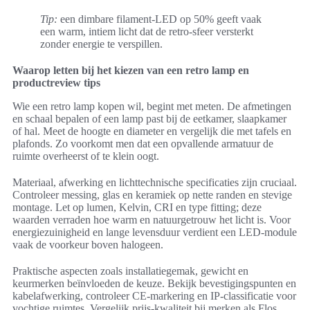
Tip:
een dimbare filament-LED op 50% geeft vaak
een warm, intiem licht dat de retro-sfeer versterkt
zonder energie te verspillen.
Waarop letten bij het kiezen van een retro lamp en
productreview tips
Wie een retro lamp kopen wil, begint met meten. De afmetingen
en schaal bepalen of een lamp past bij de eetkamer, slaapkamer
of hal. Meet de hoogte en diameter en vergelijk die met tafels en
plafonds. Zo voorkomt men dat een opvallende armatuur de
ruimte overheerst of te klein oogt.
Materiaal, afwerking en lichttechnische specificaties zijn cruciaal.
Controleer messing, glas en keramiek op nette randen en stevige
montage. Let op lumen, Kelvin, CRI en type fitting; deze
waarden verraden hoe warm en natuurgetrouw het licht is. Voor
energiezuinigheid en lange levensduur verdient een LED-module
vaak de voorkeur boven halogeen.
Praktische aspecten zoals installatiegemak, gewicht en
keurmerken beïnvloeden de keuze. Bekijk bevestigingspunten en
kabelafwerking, controleer CE-markering en IP-classificatie voor
vochtige ruimtes. Vergelijk prijs-kwaliteit bij merken als Flos,