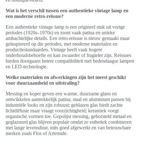
Wat is het verschil tussen een authentieke vintage lamp en
een moderne retro-reïssue?
Een authentieke vintage lamp is een origineel stuk uit vorige
periodes (1920s–1970s) en toont vaak patina en unieke
ambachtelijke details. Een retro-reïssue is nieuw gemaakt maar
geïnspireerd op die periodes, met moderne materialen en
productiestandaarden. Vintage heeft vaak hogere
onderhoudsbehoefte en kan zwaarder of fragieler zijn. Reïssues
bieden doorgaans betere compatibiliteit met hedendaagse lampen
en LED-technologie.
Welke materialen en afwerkingen zijn het meest geschikt
voor duurzaamheid en uitstraling?
Messing en koper geven een warme, duurzame glans en
ontwikkelen aantrekkelijk patina; staal en aluminium passen bij
industriële looks en zijn robuust; geblazen glas biedt zachte
lichtdiffusie maar vraagt voorzichtigheid; keramiek voegt
organische vormen toe. Gepolijst messing, geborsteld metaal en
geglazuurd glas blijven populair omdat ze esthetiek combineren
met lange levensduur, mits goed afgewerkt en van betrouwbare
merken zoals Flos of Artemide.