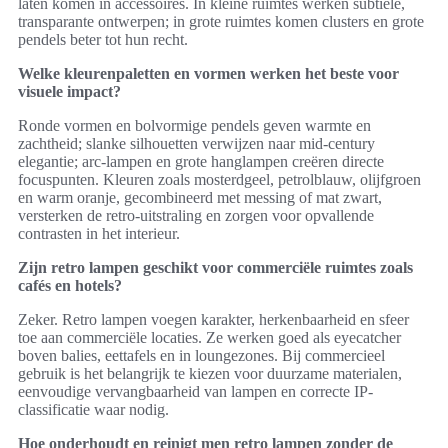
laten komen in accessoires. In kleine ruimtes werken subtiele,
transparante ontwerpen; in grote ruimtes komen clusters en grote
pendels beter tot hun recht.
Welke kleurenpaletten en vormen werken het beste voor
visuele impact?
Ronde vormen en bolvormige pendels geven warmte en
zachtheid; slanke silhouetten verwijzen naar mid-century
elegantie; arc-lampen en grote hanglampen creëren directe
focuspunten. Kleuren zoals mosterdgeel, petrolblauw, olijfgroen
en warm oranje, gecombineerd met messing of mat zwart,
versterken de retro-uitstraling en zorgen voor opvallende
contrasten in het interieur.
Zijn retro lampen geschikt voor commerciële ruimtes zoals
cafés en hotels?
Zeker. Retro lampen voegen karakter, herkenbaarheid en sfeer
toe aan commerciële locaties. Ze werken goed als eyecatcher
boven balies, eettafels en in loungezones. Bij commercieel
gebruik is het belangrijk te kiezen voor duurzame materialen,
eenvoudige vervangbaarheid van lampen en correcte IP-
classificatie waar nodig.
Hoe onderhoudt en reinigt men retro lampen zonder de