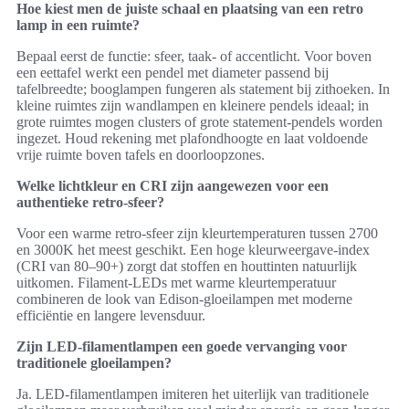
Hoe kiest men de juiste schaal en plaatsing van een retro
lamp in een ruimte?
Bepaal eerst de functie: sfeer, taak- of accentlicht. Voor boven
een eettafel werkt een pendel met diameter passend bij
tafelbreedte; booglampen fungeren als statement bij zithoeken. In
kleine ruimtes zijn wandlampen en kleinere pendels ideaal; in
grote ruimtes mogen clusters of grote statement-pendels worden
ingezet. Houd rekening met plafondhoogte en laat voldoende
vrije ruimte boven tafels en doorloopzones.
Welke lichtkleur en CRI zijn aangewezen voor een
authentieke retro-sfeer?
Voor een warme retro-sfeer zijn kleurtemperaturen tussen 2700
en 3000K het meest geschikt. Een hoge kleurweergave-index
(CRI van 80–90+) zorgt dat stoffen en houttinten natuurlijk
uitkomen. Filament-LEDs met warme kleurtemperatuur
combineren de look van Edison-gloeilampen met moderne
efficiëntie en langere levensduur.
Zijn LED-filamentlampen een goede vervanging voor
traditionele gloeilampen?
Ja. LED-filamentlampen imiteren het uiterlijk van traditionele