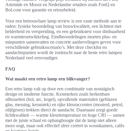
Artemide en Moooi en Nederlandse retailers zoals FonQ en
Bol.com voor garantie en retourbeleid.
Voor een betrouwbare lamp review is een vaste methode aan te
raden: fysieke beoordeling van bouwkwaliteit, een lichttest met
helderheid en verspreiding, en een gebruikstest voor dimbaarheid
en warmteontwikkeling. Eindbeoordelingen moeten plus- en
minpunten samenvatten en concrete aanbevelingen geven voor
verschillende gebruiksscenario’s. Met deze checklist en
aandachtspunten wordt de zoektocht naar de beste retro lampen
Nederland veel eenvoudiger.
FAQ
Wat maakt een retro lamp een blikvanger?
Een retro lamp valt op door een combinatie van nostalgisch
design en moderne functie. Kenmerken zoals herkenbare
silhouetten (bol, arc, kegel), opvallende materialen (geblazen
glas, messing, keramiek) en rijke kleuraccenten (mosterd, petrol,
olijfgroen) trekken direct de aandacht. Daarnaast zorgt goede
lichtkwaliteit — warme kleurtemperatuur en hoge CRI — samen
met de juiste schaal en ophanghoogte dat de lamp niet alleen
mooi oogt, maar ook effectief sfeer creëert in woonkamers, cafés
en boutique-hotels.