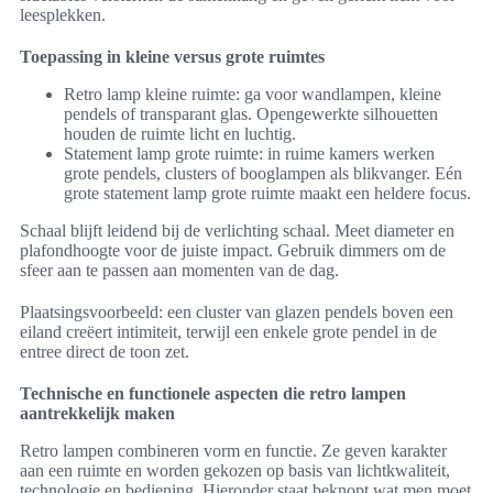
leesplekken.
Toepassing in kleine versus grote ruimtes
Retro lamp kleine ruimte: ga voor wandlampen, kleine
pendels of transparant glas. Opengewerkte silhouetten
houden de ruimte licht en luchtig.
Statement lamp grote ruimte: in ruime kamers werken
grote pendels, clusters of booglampen als blikvanger. Eén
grote statement lamp grote ruimte maakt een heldere focus.
Schaal blijft leidend bij de verlichting schaal. Meet diameter en
plafondhoogte voor de juiste impact. Gebruik dimmers om de
sfeer aan te passen aan momenten van de dag.
Plaatsingsvoorbeeld: een cluster van glazen pendels boven een
eiland creëert intimiteit, terwijl een enkele grote pendel in de
entree direct de toon zet.
Technische en functionele aspecten die retro lampen
aantrekkelijk maken
Retro lampen combineren vorm en functie. Ze geven karakter
aan een ruimte en worden gekozen op basis van lichtkwaliteit,
technologie en bediening. Hieronder staat beknopt wat men moet