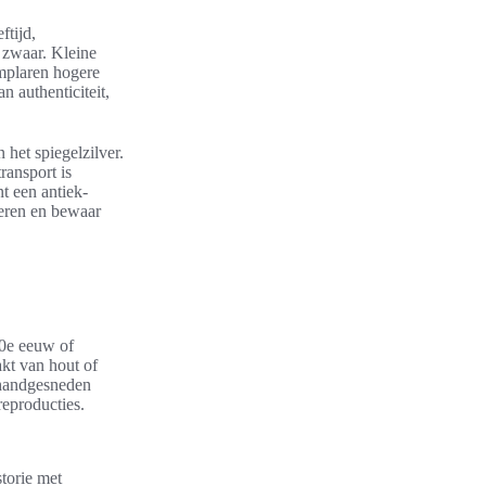
ftijd,
n zwaar. Kleine
emplaren hogere
n authenticiteit,
 het spiegelzilver.
ransport is
t een antiek-
seren en bewaar
20e eeuw of
akt van hout of
 handgesneden
eproducties.
torie met