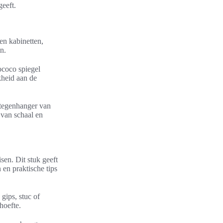
geeft.
ken kabinetten,
n.
ococo spiegel
kheid aan de
 tegenhanger van
 van schaal en
sen. Dit stuk geeft
en praktische tips
gips, stuc of
hoefte.