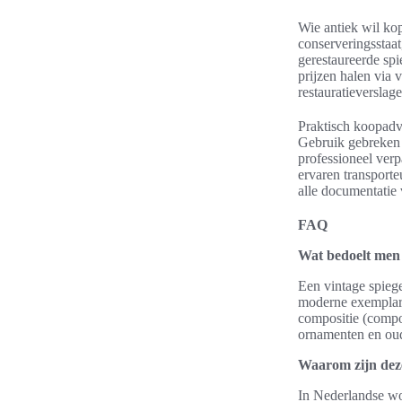
Wie antiek wil kop
conserveringsstaat
gerestaureerde spi
prijzen halen via v
restauratieverslag
Praktisch koopadvi
Gebruik gebreken 
professioneel ver
ervaren transporte
alle documentatie
FAQ
Wat bedoelt men p
Een vintage spiege
moderne exemplaren
compositie (compo
ornamenten en oud
Waarom zijn deze
In Nederlandse wo