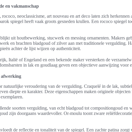
rde en vakmanschap
k, rococo, neoclassicisme, art nouveau en art deco laten zich herkenne
rok spiegel heeft vaak groots gesneden krullen. Een rococo spiegel toon
lijkt uit houtbewerking, stucwerk en messing ornamenten. Makers geb
ijwerk en brachten bladgoud of zilver aan met traditionele vergulding.
pieën achter de lijst wijzen op authenticiteit.
rijk, Italië of Engeland en een bekende maker versterken de verzamel
domsbarsten in lak en goudlaag geven een objectieve aanwijzing voor e
 afwerking
or natuurlijke veroudering van de vergulding. Craquelé in de lak, subtie
even diepte en karakter. Deze eigenschappen maken originele objecten
 exemplaren.
illende soorten vergulding, van echt bladgoud tot compositiongoud en 
oud zijn doorgaans waardevoller. Or-moulu toont zware reliëfdecoraties 
loedt de reflectie en tonaliteit van de spiegel. Een zachte patina zorg