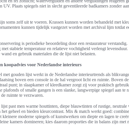
cht en fel zonlicht; watervergulden en andere verguldingen reageren g
n UV. Plaats spiegels niet in slecht geventileerde badkamers zonder aa
zijn soms zelf uit te voeren. Krassen kunnen worden behandeld met kle
rnamenten kunnen tijdelijk vastgezet worden met archival lijm totdat ee
nservering is periodieke beoordeling door een restaurateur verstandig.
met stabiele temperatuur en relatieve vochtigheid verlengt levensduur.
 wand en gebruik materialen die de lijst niet belasten.
en koopadvies voor Nederlandse interieurs
l met gouden lijst werkt in de Nederlandse interieurtrends als blikvange
Plaatsing boven een console in de hal vergroot licht en ruimte. Boven d
traal punt; in slaapkamer of kleedkamer zorgt zij voor praktisch gebrui
e plafonds of smalle gangen is een slanke, langwerpige spiegel aan te 
 de ruimte te verzwaren.
 lijst past men warme houttinten, diepe blauwtinten of rustige, neutra
n het geheel en bieden kleurcontrast. Mix & match werkt goed: combine
t kleinere moderne spiegels of kunstwerken om diepte en lagen te creë
kleine kamers domineren; kies daarom proporties die in balans zijn met