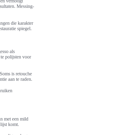
 en verhoogt
sultaten. Messing-
ingen die karakter
tauratie spiegel.
esso als
te polijsten voor
 Soms is retouche
ntie aan te raden.
bruiken
an met een mild
ijst komt.