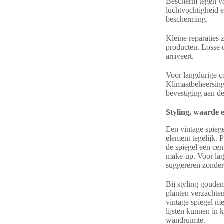
Bescherm tegen vo
luchtvochtigheid e
bescherming.
Kleine reparaties 
producten. Losse o
arriveert.
Voor langdurige co
Klimaatbeheersing 
bevestiging aan de
Styling, waarde 
Een vintage spiege
element tegelijk. 
de spiegel een cen
make-up. Voor lag
suggereren zonder
Bij styling gouden
planten verzachte
vintage spiegel me
lijsten kunnen in 
wandruimte.