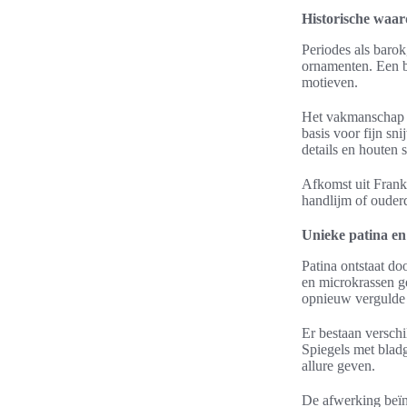
Historische waa
Periodes als baro
ornamenten. Een ba
motieven.
Het vakmanschap b
basis voor fijn sn
details en houten s
Afkomst uit Frank
handlijm of ouder
Unieke patina en
Patina ontstaat do
en microkrassen g
opnieuw vergulde
Er bestaan versch
Spiegels met bladg
allure geven.
De afwerking beïnv