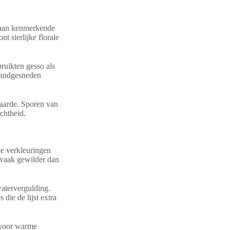
n aan kenmerkende
t sierlijke florale
ruikten gesso als
 Handgesneden
waarde. Sporen van
chtheid.
le verkleuringen
 vaak gewilder dan
watervergulding.
die de lijst extra
t voor warme