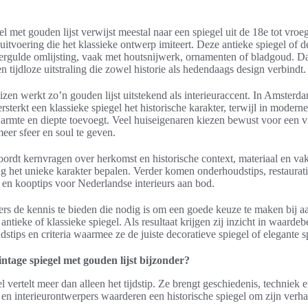
l met gouden lijst verwijst meestal naar een spiegel uit de 18e tot vro
itvoering die het klassieke ontwerp imiteert. Deze antieke spiegel of d
vergulde omlijsting, vaak met houtsnijwerk, ornamenten of bladgoud. Da
n tijdloze uitstraling die zowel historie als hedendaags design verbindt.
zen werkt zo’n gouden lijst uitstekend als interieuraccent. In Amsterd
sterkt een klassieke spiegel het historische karakter, terwijl in moder
warmte en diepte toevoegt. Veel huiseigenaren kiezen bewust voor een v
meer sfeer en soul te geven.
woordt kernvragen over herkomst en historische context, materiaal en v
g het unieke karakter bepalen. Verder komen onderhoudstips, restaurati
- en kooptips voor Nederlandse interieurs aan bod.
ers de kennis te bieden die nodig is om een goede keuze te maken bij aa
 antieke of klassieke spiegel. Als resultaat krijgen zij inzicht in waarde
tips en criteria waarmee ze de juiste decoratieve spiegel of elegante 
ntage spiegel met gouden lijst bijzonder?
l vertelt meer dan alleen het tijdstip. Ze brengt geschiedenis, techniek 
en interieurontwerpers waarderen een historische spiegel om zijn verhaal