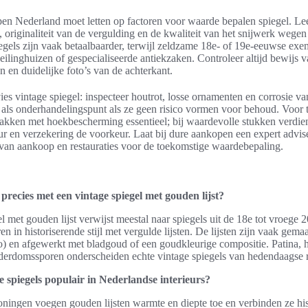
en Nederland moet letten op factoren voor waarde bepalen spiegel. Lee
, originaliteit van de vergulding en de kwaliteit van het snijwerk wege
egels zijn vaak betaalbaarder, terwijl zeldzame 18e- of 19e-eeuwse ex
eilinghuizen of gespecialiseerde antiekzaken. Controleer altijd bewijs va
en en duidelijke foto’s van de achterkant.
es vintage spiegel: inspecteer houtrot, losse ornamenten en corrosie van
als onderhandelingspunt als ze geen risico vormen voor behoud. Voor t
pakken met hoekbescherming essentieel; bij waardevolle stukken verdien
ur en verzekering de voorkeur. Laat bij dure aankopen een expert advi
 van aankoop en restauraties voor de toekomstige waardebepaling.
recies met een vintage spiegel met gouden lijst?
l met gouden lijst verwijst meestal naar spiegels uit de 18e tot vroege 
 in historiserende stijl met vergulde lijsten. De lijsten zijn vaak gema
) en afgewerkt met bladgoud of een goudkleurige compositie. Patina,
erdomssporen onderscheiden echte vintage spiegels van hedendaagse r
 spiegels populair in Nederlandse interieurs?
ningen voegen gouden lijsten warmte en diepte toe en verbinden ze his