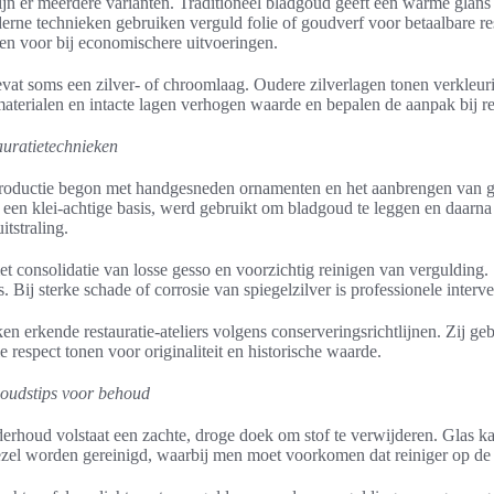
ijn er meerdere varianten. Traditioneel bladgoud geeft een warme glans
derne technieken gebruiken verguld folie of goudverf voor betaalbare re
en voor bij economischere uitvoeringen.
evat soms een zilver- of chroomlaag. Oudere zilverlagen tonen verkleur
aterialen en intacte lagen verhogen waarde en bepalen de aanpak bij res
auratietechnieken
roductie begon met handgesneden ornamenten en het aanbrengen van g
een klei-achtige basis, werd gebruikt om bladgoud te leggen en daarna 
tstraling.
met consolidatie van losse gesso en voorzichtig reinigen van vergulding.
 Bij sterke schade of corrosie van spiegelzilver is professionele interve
n erkende restauratie-ateliers volgens conserveringsrichtlijnen. Zij ge
e respect tonen voor originaliteit en historische waarde.
oudstips voor behoud
derhoud volstaat een zachte, droge doek om stof te verwijderen. Glas k
zel worden gereinigd, waarbij men moet voorkomen dat reiniger op de l