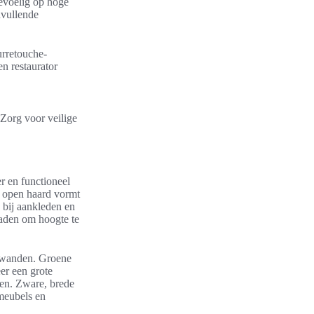
evoelig op hoge
nvullende
urretouche-
n restaurator
 Zorg voor veilige
r en functioneel
e open haard vormt
k bij aankleden en
raden om hoogte te
le wanden. Groene
er een grote
ren. Zware, brede
 meubels en