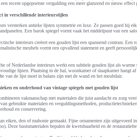
l een recent opgepoetste vergulding een meer glanzend en nieuw effect 
t in verschillende interieurstijlen
ieurs versterken antieke lijsten symmetrie en luxe. Ze passen goed bij ei
wandpanelen. Een barok spiegel vormt vaak het middelpunt van een salo
ctische interieurs creëert een gouden lijst een spannend contrast. Een r
imalistische meubels vormt een opvallend statement en geeft persoonlij
he of Nederlandse interieurs werkt een subtiele gouden lijst als warme
envoudige lijnen. Plaatsing in de hal, woonkamer of slaapkamer hangt af
dte van de lijst moet in balans zijn met de wand en het meubilair.
nieken en onderhoud van vintage spiegels met gouden lijst
ombineren vakmanschap met materialen die juist aandacht en zorg verei
 van gebruikte materialen en verguldingsmethoden, productietechnieken 
derhoud en conservering.
van eiken, den of mahonie gemaakt. Fijne ornamenten zijn uitgevoerd in 
o). Deze basismaterialen bepalen de kwetsbaarheid en de restauratiebe