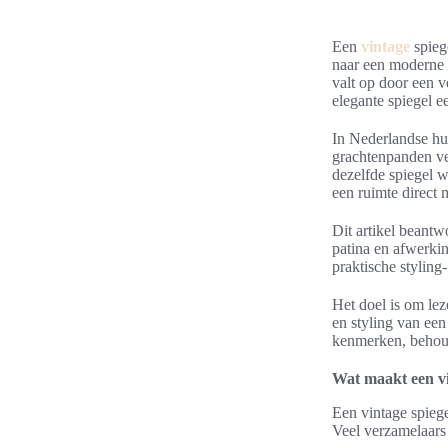
Een
vintage
spiege
naar een moderne u
valt op door een 
elegante spiegel ee
In Nederlandse hui
grachtenpanden ver
dezelfde spiegel 
een ruimte direct 
Dit artikel beant
patina en afwerkin
praktische styling
Het doel is om lez
en styling van een
kenmerken, behouds
Wat maakt een vi
Een vintage spiege
Veel verzamelaars 