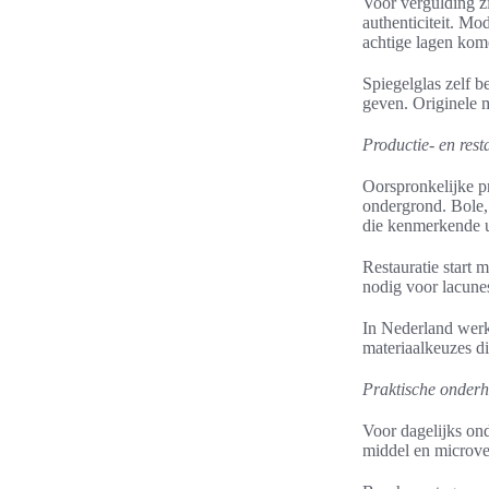
Voor vergulding z
authenticiteit. Mo
achtige lagen kom
Spiegelglas zelf b
geven. Originele m
Productie- en rest
Oorspronkelijke p
ondergrond. Bole, 
die kenmerkende ui
Restauratie start 
nodig voor lacunes.
In Nederland werke
materiaalkeuzes di
Praktische onderh
Voor dagelijks on
middel en microve