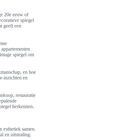
ege 20e eeuw of
ecoratieve spiegel
t geeft een
amse
ne appartementen
intage spiegel om
akmanschap, en hoe
e-inzichten en
nkoop, restauratie
bepalende
spiegel herkennen.
en esthetiek samen.
 en uitstraling.