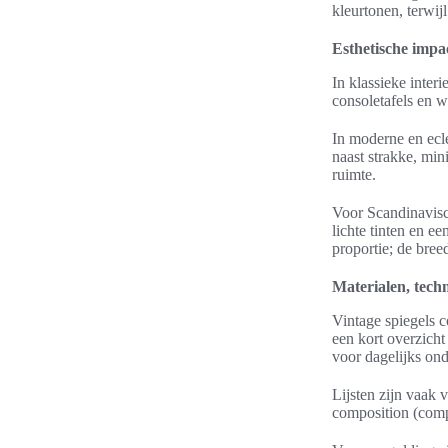
kleurtonen, terwij
Esthetische impac
In klassieke inter
consoletafels en 
In moderne en ecle
naast strakke, min
ruimte.
Voor Scandinavisc
lichte tinten en e
proportie; de bree
Materialen, tech
Vintage spiegels c
een kort overzicht
voor dagelijks on
Lijsten zijn vaak 
composition (comp