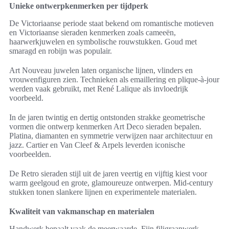
Unieke ontwerpkenmerken per tijdperk
De Victoriaanse periode staat bekend om romantische motieven
en Victoriaanse sieraden kenmerken zoals cameeën,
haarwerkjuwelen en symbolische rouwstukken. Goud met
smaragd en robijn was populair.
Art Nouveau juwelen laten organische lijnen, vlinders en
vrouwenfiguren zien. Technieken als emaillering en plique-à-jour
werden vaak gebruikt, met René Lalique als invloedrijk
voorbeeld.
In de jaren twintig en dertig ontstonden strakke geometrische
vormen die ontwerp kenmerken Art Deco sieraden bepalen.
Platina, diamanten en symmetrie verwijzen naar architectuur en
jazz. Cartier en Van Cleef & Arpels leverden iconische
voorbeelden.
De Retro sieraden stijl uit de jaren veertig en vijftig kiest voor
warm geelgoud en grote, glamoureuze ontwerpen. Mid-century
stukken tonen slankere lijnen en experimentele materialen.
Kwaliteit van vakmanschap en materialen
Handwerk bepaalt vaak de meerwaarde. Fijn filigraanwerk,