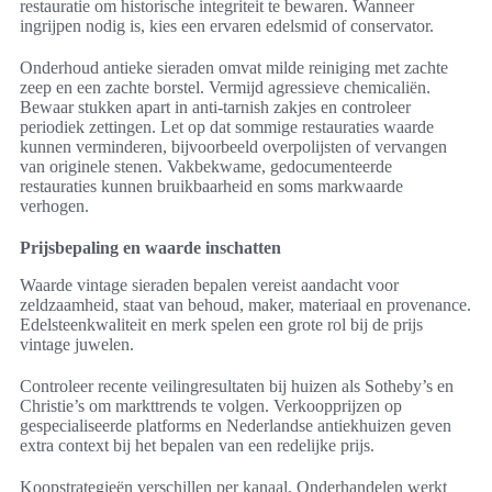
restauratie om historische integriteit te bewaren. Wanneer
ingrijpen nodig is, kies een ervaren edelsmid of conservator.
Onderhoud antieke sieraden omvat milde reiniging met zachte
zeep en een zachte borstel. Vermijd agressieve chemicaliën.
Bewaar stukken apart in anti-tarnish zakjes en controleer
periodiek zettingen. Let op dat sommige restauraties waarde
kunnen verminderen, bijvoorbeeld overpolijsten of vervangen
van originele stenen. Vakbekwame, gedocumenteerde
restauraties kunnen bruikbaarheid en soms markwaarde
verhogen.
Prijsbepaling en waarde inschatten
Waarde vintage sieraden bepalen vereist aandacht voor
zeldzaamheid, staat van behoud, maker, materiaal en provenance.
Edelsteenkwaliteit en merk spelen een grote rol bij de prijs
vintage juwelen.
Controleer recente veilingresultaten bij huizen als Sotheby’s en
Christie’s om markttrends te volgen. Verkoopprijzen op
gespecialiseerde platforms en Nederlandse antiekhuizen geven
extra context bij het bepalen van een redelijke prijs.
Koopstrategieën verschillen per kanaal. Onderhandelen werkt