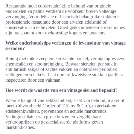
Restauratie moet conservatief zijn: behoud van originele
onderdelen en patina verdient de voorkeur boven volledige
vervanging. Voor delicate of historisch belangrijke stukken is
professionele restauratie door een ervaren edelsmid of
conservator aan te bevelen. Goed gedocumenteerde restauraties
zijn transparant voor toekomstige kopers en taxateurs.
Welke onderhoudstips verlengen de levensduur van vintage
sieraden?
Reinig met milde zeep en een zachte borstel, vermijd agressieve
chemicaliën en stoomreiniging. Bewaar sieraden per stuk in
anti‑tarnish zakjes of zachte vakken en controleer periodiek
zettingen en schakels. Laat dure of kwetsbare stukken jaarlijks
inspecteren door een vakman.
Hoe wordt de waarde van een vintage sieraad bepaald?
Waarde hangt af van zeldzaamheid, staat van behoud, maker of
merk (bijvoorbeeld Cartier of Tiffany & Co.), materiaal- en
edelsteenkwaliteit, provenance en actuele markttrends.
Veilingresultaten van grote huizen en vergelijkbare
verkoopprijzen op gespecialiseerde platforms geven
marktindicaties.