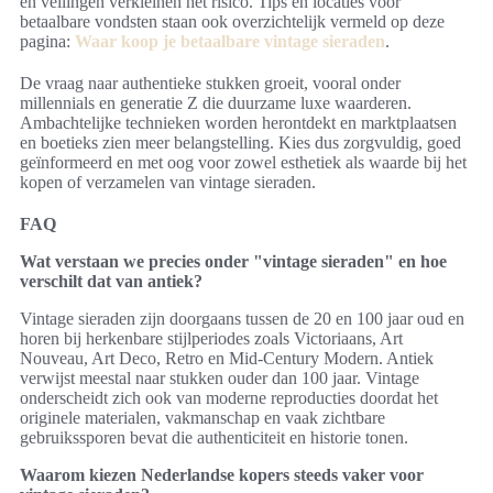
en veilingen verkleinen het risico. Tips en locaties voor
betaalbare vondsten staan ook overzichtelijk vermeld op deze
pagina:
Waar koop je betaalbare vintage sieraden
.
De vraag naar authentieke stukken groeit, vooral onder
millennials en generatie Z die duurzame luxe waarderen.
Ambachtelijke technieken worden herontdekt en marktplaatsen
en boetieks zien meer belangstelling. Kies dus zorgvuldig, goed
geïnformeerd en met oog voor zowel esthetiek als waarde bij het
kopen of verzamelen van vintage sieraden.
FAQ
Wat verstaan we precies onder "vintage sieraden" en hoe
verschilt dat van antiek?
Vintage sieraden zijn doorgaans tussen de 20 en 100 jaar oud en
horen bij herkenbare stijlperiodes zoals Victoriaans, Art
Nouveau, Art Deco, Retro en Mid‑Century Modern. Antiek
verwijst meestal naar stukken ouder dan 100 jaar. Vintage
onderscheidt zich ook van moderne reproducties doordat het
originele materialen, vakmanschap en vaak zichtbare
gebruikssporen bevat die authenticiteit en historie tonen.
Waarom kiezen Nederlandse kopers steeds vaker voor