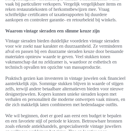
vaak bij particuliere verkopers. Vergelijk vergelijkbare items en
reken restauratiekosten of herkomstbewijzen mee. Vraag
schriftelijke certificaten of taxatierapporten bij duurdere
aankopen en controleer garantie- en retourbeleid bij winkels.
Waarom vintage sieraden een slimme keuze zijn
Vintage sieraden bieden duidelijke voordelen vintage sieraden
voor wie zoekt naar karakter en duurzaamheid. Ze verminderen
afval en passen bij een duurzame sieraden keuze door bestaande
materialen opnieuw waarde te geven. Veel stukken tonen
vakmanschap dat nu zeldzamer is, waardoor ze esthetisch en
technisch opvallen ten opzichte van massaproductie.
Praktisch gezien kan investeren in vintage juwelen ook financieel
aantrekkelijk zijn. Sommige stukken blijven in waarde of stijgen
zelfs, terwijl andere betaalbare alternatieven bieden voor nieuwe
designerjuwelen. Kopers kunnen unieke sieraden kopen met
verhalen en personaliteit die moderne ontwerpen vaak missen, en
die zich makkelijk laten combineren met hedendaagse outfits.
Wie wil beginnen, doet er goed aan eerst een budget te bepalen
en een favoriete stijl of periode te kiezen. Betrouwbare bronnen
zoals erkende antiekhandels, gespecialiseerde vintage juweliers