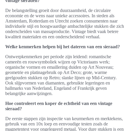
vintage sieraden?
De belangstelling groeit door duurzaamheid, de circulaire
economie en de wens naar unieke accessoires. In steden als
Amsterdam, Rotterdam en Utrecht zoeken consumenten naar
individuele stijl en hoogwaardige ambachtelijke stukken die zich
onderscheiden van massaproductie. Vintage biedt vaak betere
kwaliteit materialen en een onderscheidend verhaal.
Welke kenmerken helpen bij het dateren van een sieraad?
Ontwerpkenmerken per periode zijn leidend: romantische
cameeën en rouwsymboliek wijzen op Victoriaans werk;
organische vormen en emaillering duiden op Art Nouveau;
geometrie en platinagebruik op Art Deco; grote, warme
geelgouden stukken op Retro; slanke lijnen op Mid‑Century.
Ook slijpvormen van diamanten, gebruikte legeringen en
hallmarks van Nederland, Engeland of Frankrijk geven
belangrijke aanwijzingen.
Hoe controleert een koper de echtheid van een vintage
sieraad?
De eerste stappen zijn inspectie van keurmerken en merktekens,
gebruik van een 10x loep en eenvoudige testen zoals de
magnetentest voor ongelegeerd metaal. Voor dure stukken is een