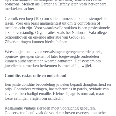
poinçons. Merken als Cartier en Tiffany laten vaak herkenbare
merktekens achter.
Gebruik een loep (10x) om serienummers en kleine stempels te
lezen. Voer een basis magnetentest uit om te controleren of
metalen echt zijn. Voor waardevolle stukken is een professionele
taxatie verstandig. Organisaties zoals het Nationaal Vakcollege
Schoonhoven en erkende attestatie van Goud- en
Zilverkeuringen kunnen hierbij helpen.
Wees op je hoede voor vervalsingen: geregenereerde parels,
opnieuw geslepen stenen of later toegevoegde onderdelen
kunnen authenticiteit en waarde aantasten. Het systeem om
juwelierskeurmerken herkennen is cruciaal bij twijfel.
Conditie, restauratie en onderhoud
Een juiste conditie beoordeling juwelen bepaalt draagbaarheid en
prijs. Controleer zettingen, haarscheurtjes in parels, oxidatie van
zilver en beschadigd emaille. Kleine slijtage is normaal, maar
losse zettingen vragen om aandacht.
Restauratie vintage sieraden moet voorzichtig gebeuren.
Conserveren heeft vaak de voorkeur boven oversystematische