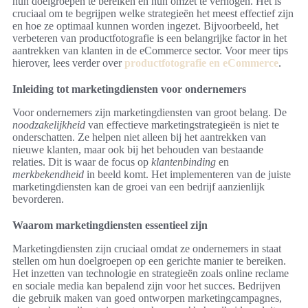
hun doelgroepen te bereiken en hun omzet te verhogen. Het is
cruciaal om te begrijpen welke strategieën het meest effectief zijn
en hoe ze optimaal kunnen worden ingezet. Bijvoorbeeld, het
verbeteren van productfotografie is een belangrijke factor in het
aantrekken van klanten in de eCommerce sector. Voor meer tips
hierover, lees verder over
productfotografie en eCommerce
.
Inleiding tot marketingdiensten voor ondernemers
Voor ondernemers zijn marketingdiensten van groot belang. De
noodzakelijkheid
van effectieve marketingstrategieën is niet te
onderschatten. Ze helpen niet alleen bij het aantrekken van
nieuwe klanten, maar ook bij het behouden van bestaande
relaties. Dit is waar de focus op
klantenbinding
en
merkbekendheid
in beeld komt. Het implementeren van de juiste
marketingdiensten kan de groei van een bedrijf aanzienlijk
bevorderen.
Waarom marketingdiensten essentieel zijn
Marketingdiensten zijn cruciaal omdat ze ondernemers in staat
stellen om hun doelgroepen op een gerichte manier te bereiken.
Het inzetten van technologie en strategieën zoals online reclame
en sociale media kan bepalend zijn voor het succes. Bedrijven
die gebruik maken van goed ontworpen marketingcampagnes,