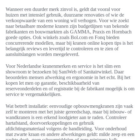
Wanneer een duurder merk zinvol is, geldt dat vooral voor
huizen met intensief gebruik, duurzame renovaties of wie de
verkoopwaarde van een woning wil verhogen. Voor wie zoekt
naar betaalbare moderne kranen zijn budgetlijnen van bekende
fabrikanten en bouwmarkten als GAMMA, Praxis en Hornbach
goede opties. Ook winkels zoals Bol.com en Fonq bieden
concurrerende modellen, maar bij kranen online kopen tips is het
belangrijk reviews en levertijd te controleren en te zien of
aansluitslangen worden meegeleverd.
Voor Nederlandse kranenmerken en service is het slim een
showroom te bezoeken bij SaniWeb of Sanitairwinkel. Daar
beoordelen mensen afwerking en ergonomie in het echt. Bij het
kopen let men op garantie, beschikbaarheid van
reserveonderdelen en of registratie bij de fabrikant mogelijk is om
service te vergemakkelijken.
Wat betreft installatie: eenvoudige opbouwmengkranen zijn vaak
zelf te monteren met het juiste gereedschap, maar bij inbouw- of
wandkranen is een erkend loodgieter aan te raden. Controleer
hartafstand, doorvoerkoppelingen en gebruik
afdichtingsmateriaal volgens de handleiding. Voor onderhoud
mat zwarte kraan en andere afwerkingen geldt: milde zeep en een
zachte doek, geen schuurmiddelen of zure reinigers; kalk