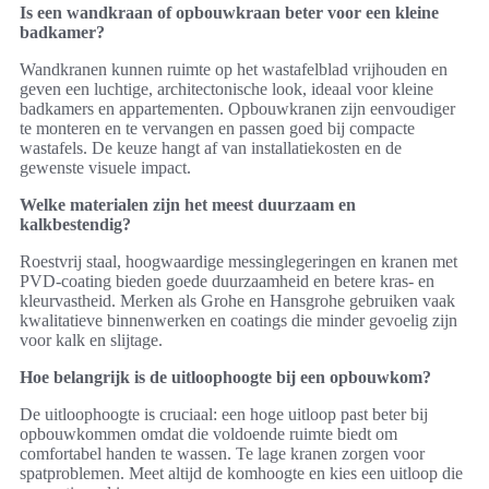
Is een wandkraan of opbouwkraan beter voor een kleine
badkamer?
Wandkranen kunnen ruimte op het wastafelblad vrijhouden en
geven een luchtige, architectonische look, ideaal voor kleine
badkamers en appartementen. Opbouwkranen zijn eenvoudiger
te monteren en te vervangen en passen goed bij compacte
wastafels. De keuze hangt af van installatiekosten en de
gewenste visuele impact.
Welke materialen zijn het meest duurzaam en
kalkbestendig?
Roestvrij staal, hoogwaardige messinglegeringen en kranen met
PVD-coating bieden goede duurzaamheid en betere kras- en
kleurvastheid. Merken als Grohe en Hansgrohe gebruiken vaak
kwalitatieve binnenwerken en coatings die minder gevoelig zijn
voor kalk en slijtage.
Hoe belangrijk is de uitloophoogte bij een opbouwkom?
De uitloophoogte is cruciaal: een hoge uitloop past beter bij
opbouwkommen omdat die voldoende ruimte biedt om
comfortabel handen te wassen. Te lage kranen zorgen voor
spatproblemen. Meet altijd de komhoogte en kies een uitloop die