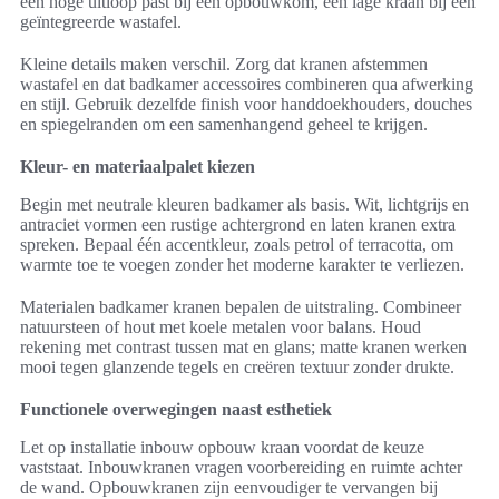
een hoge uitloop past bij een opbouwkom, een lage kraan bij een
geïntegreerde wastafel.
Kleine details maken verschil. Zorg dat kranen afstemmen
wastafel en dat badkamer accessoires combineren qua afwerking
en stijl. Gebruik dezelfde finish voor handdoekhouders, douches
en spiegelranden om een samenhangend geheel te krijgen.
Kleur- en materiaalpalet kiezen
Begin met neutrale kleuren badkamer als basis. Wit, lichtgrijs en
antraciet vormen een rustige achtergrond en laten kranen extra
spreken. Bepaal één accentkleur, zoals petrol of terracotta, om
warmte toe te voegen zonder het moderne karakter te verliezen.
Materialen badkamer kranen bepalen de uitstraling. Combineer
natuursteen of hout met koele metalen voor balans. Houd
rekening met contrast tussen mat en glans; matte kranen werken
mooi tegen glanzende tegels en creëren textuur zonder drukte.
Functionele overwegingen naast esthetiek
Let op installatie inbouw opbouw kraan voordat de keuze
vaststaat. Inbouwkranen vragen voorbereiding en ruimte achter
de wand. Opbouwkranen zijn eenvoudiger te vervangen bij