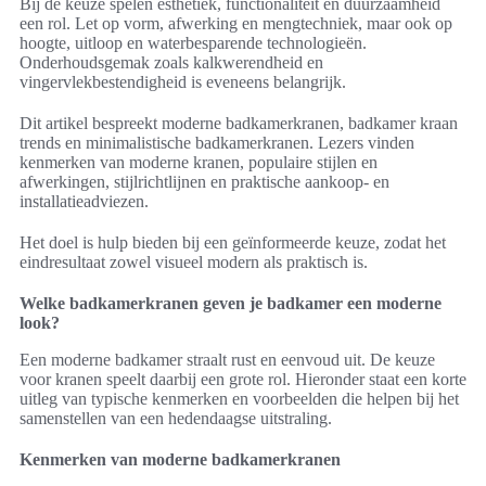
Bij de keuze spelen esthetiek, functionaliteit en duurzaamheid
een rol. Let op vorm, afwerking en mengtechniek, maar ook op
hoogte, uitloop en waterbesparende technologieën.
Onderhoudsgemak zoals kalkwerendheid en
vingervlekbestendigheid is eveneens belangrijk.
Dit artikel bespreekt moderne badkamerkranen, badkamer kraan
trends en minimalistische badkamerkranen. Lezers vinden
kenmerken van moderne kranen, populaire stijlen en
afwerkingen, stijlrichtlijnen en praktische aankoop- en
installatieadviezen.
Het doel is hulp bieden bij een geïnformeerde keuze, zodat het
eindresultaat zowel visueel modern als praktisch is.
Welke badkamerkranen geven je badkamer een moderne
look?
Een moderne badkamer straalt rust en eenvoud uit. De keuze
voor kranen speelt daarbij een grote rol. Hieronder staat een korte
uitleg van typische kenmerken en voorbeelden die helpen bij het
samenstellen van een hedendaagse uitstraling.
Kenmerken van moderne badkamerkranen