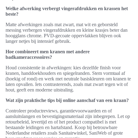
Welke afwerking verbergt vingerafdrukken en krassen het
beste?
Matte afwerkingen zoals mat zwart, mat wit en geborsteld
messing verbergen vingerafdrukken en kleine krasjes beter dan
hoogglans chrome. PVD-gecoate oppervlakken blijven ook
langer netjes bij intensief gebruik.
Hoe combineert men kranen met andere
badkameraccessoires?
Houd consistentie in afwerkingen: kies dezelfde finish voor
kranen, handdoekhouders en spiegelranden. Stem vormtaal af
(hoekig of rond) en werk met neutrale basiskleuren om kranen te
laten opvallen. Iets contrasterends, zoals mat zwart tegen wit of
hout, geeft een moderne uitstraling.
Wat zijn praktische tips bij online aanschaf van een kraan?
Controleer productreviews, garantievoorwaarden en of
aansluitslangen en bevestigingsmateriaal zijn inbegrepen. Let op
retourbeleid, levertijd en of het product compatibel is met
bestaande leidingen en hartafstand. Koop bij betrouwbare
Nederlandse retailers zoals Sanitairwinkel, SaniWeb of grote