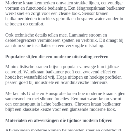
Moderne kraan kenmerken omvatten strakke lijnen, eenvoudige
vormen en functionele bediening. Een ééngreepskraan badkamer
werkt snel en zorgt voor een cleane look. Sensor kranen
badkamer bieden touchless gebruik en besparen water zonder in
te boeten op comfort.
Ook technische details tellen mee. Laminaire stroom en
debietbegrenzers verminderen spatten en verbruik. Dit draagt bij
aan duurzame installaties en een verzorgde uitstraling.
Populaire stijlen die een moderne uitstraling creëren
Minimalistische kranen blijven populair vanwege hun tijdloze
eenvoud. Wandkraan badkamer geeft een zwevend effect en
houdt het wastafelblad vrij. Hoge uitlopen en hoekige profielen
passen goed bij industriële en Scandinavische interieurs.
Merken als Grohe en Hansgrohe tonen hoe moderne kraan stijlen
samensmelten met slimme functies. Een mat zwart kraan vormt
een contrastpunt in lichte badkamers. Chroom kraan badkamer
blijft een klassieke keuze voor een glanzende moderne look.
Materialen en afwerkingen die tijdloos modern blijven
Afwerkingen moderne kranen beïnvloeden sfeer en onderhoud.