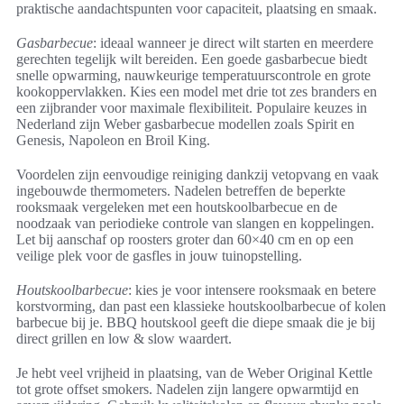
praktische aandachtspunten voor capaciteit, plaatsing en smaak.
Gasbarbecue
: ideaal wanneer je direct wilt starten en meerdere
gerechten tegelijk wilt bereiden. Een goede gasbarbecue biedt
snelle opwarming, nauwkeurige temperatuurscontrole en grote
kookoppervlakken. Kies een model met drie tot zes branders en
een zijbrander voor maximale flexibiliteit. Populaire keuzes in
Nederland zijn Weber gasbarbecue modellen zoals Spirit en
Genesis, Napoleon en Broil King.
Voordelen zijn eenvoudige reiniging dankzij vetopvang en vaak
ingebouwde thermometers. Nadelen betreffen de beperkte
rooksmaak vergeleken met een houtskoolbarbecue en de
noodzaak van periodieke controle van slangen en koppelingen.
Let bij aanschaf op roosters groter dan 60×40 cm en op een
veilige plek voor de gasfles in jouw tuinopstelling.
Houtskoolbarbecue
: kies je voor intensere rooksmaak en betere
korstvorming, dan past een klassieke houtskoolbarbecue of kolen
barbecue bij je. BBQ houtskool geeft die diepe smaak die je bij
direct grillen en low & slow waardert.
Je hebt veel vrijheid in plaatsing, van de Weber Original Kettle
tot grote offset smokers. Nadelen zijn langere opwarmtijd en