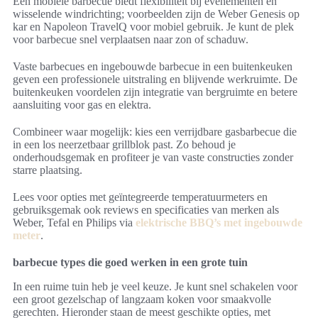
Een mobiele barbecue biedt flexibiliteit bij evenementen en
wisselende windrichting; voorbeelden zijn de Weber Genesis op
kar en Napoleon TravelQ voor mobiel gebruik. Je kunt de plek
voor barbecue snel verplaatsen naar zon of schaduw.
Vaste barbecues en ingebouwde barbecue in een buitenkeuken
geven een professionele uitstraling en blijvende werkruimte. De
buitenkeuken voordelen zijn integratie van bergruimte en betere
aansluiting voor gas en elektra.
Combineer waar mogelijk: kies een verrijdbare gasbarbecue die
in een los neerzetbaar grillblok past. Zo behoud je
onderhoudsgemak en profiteer je van vaste constructies zonder
starre plaatsing.
Lees voor opties met geïntegreerde temperatuurmeters en
gebruiksgemak ook reviews en specificaties van merken als
Weber, Tefal en Philips via
elektrische BBQ’s met ingebouwde
meter
.
barbecue types die goed werken in een grote tuin
In een ruime tuin heb je veel keuze. Je kunt snel schakelen voor
een groot gezelschap of langzaam koken voor smaakvolle
gerechten. Hieronder staan de meest geschikte opties, met