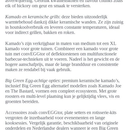
asverwijdering. Gebruik kwaliteitskolen en flavour chunks zoals
eik of hickory om geur en smaak te versterken.
Kamado en keramische grills
: deze bieden uitzonderlijk
warmtebehoud dankzij dikke keramische wanden. Ze zijn zuinig
in houtskoolverbruik en leveren constante temperaturen, ideaal
voor indirect grillen, bakken en roken.
Kamado’s zijn verkrijgbaar in maten van medium tot een XL
kamado voor grote tuinen. Combineer een kamado voor grote
tuin met convEGGtor of deflektorstenen om multifunctionele
barbecue-technieken uit te voeren. Nadeel is het gewicht en de
hogere aanschafprijs, maar de lange brandduur en consistentie
maken ze rendabel bij vaak gebruik.
Big Green Egg-achtige opties
: premium keramische kamado’s,
inclusief Big Green Egg alternatief modellen zoals Kamado Joe
en The Bastard, vormen een compleet ecosysteem. Met grote
roosters en multi-level plaatsing kun je gelijktijdig vlees, vis en
groenten bereiden.
Accessoires zoals convEGGtor, plate setters en rotisserie-kits
vergroten de inzetbaarheid voor evenementen en lange
kooksessies. Vergelijk garantie, beschikbaarheid van originele
onderdelen en Nederlandse dealers wanneer je een Big Green