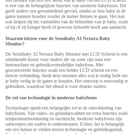
Het hebben van een live beeld van je baby via een LCD scherm
is een van de belangrijkste functies van moderne babyfoons. Dit
geeft ouders een geruststellend gevoel, omdat ze hun baby in de
gaten kunnen houden zonder de kamer binnen te gaan. Het kan
ook helpen bij het vaststellen van de behoeften van je baby, zoals
of hij of zij honger heeft of gewoon behoefte heeft aan aandacht.
Waarom kiezen voor de Sensibaby AI Nexura Baby
Monitor?
De Sensibaby AI Nexura Baby Monitor met LCD Scherm is een
uitstekende keuze voor ouders die op zoek zijn naar een
betrouwbare en gebruiksvriendelijke babyfoon. Met
geavanceerde functies zoals een helder LCD scherm en een
directe verbinding, biedt deze monitor alles wat je nodig hebt om
je baby veilig in de gaten te houden. Het ontwerp is eenvoudig te
gebruiken, waardoor het ideaal is voor drukke ouders.
De rol van technologie in moderne babyfoons
Technologie speelt een belangrijke rol in de ontwikkeling van
babyfoons. Van video- en geluidskwaliteit tot extra functies zoals
temperatuurmonitoring en nachtzicht, moderne babyfoons zijn
ontworpen om ouders te ondersteunen. Echter, het is belangrijk
om een balans te vinden tussen technologie en gebruiksgemak.