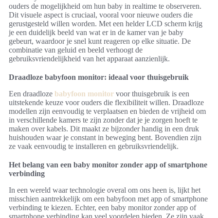
ouders de mogelijkheid om hun baby in realtime te observeren.
Dit visuele aspect is cruciaal, vooral voor nieuwe ouders die
gerustgesteld willen worden. Met een helder LCD scherm krijg
je een duidelijk beeld van wat er in de kamer van je baby
gebeurt, waardoor je snel kunt reageren op elke situatie. De
combinatie van geluid en beeld verhoogt de
gebruiksvriendelijkheid van het apparaat aanzienlijk.
Draadloze babyfoon monitor: ideaal voor thuisgebruik
Een draadloze
babyfoon monitor
voor thuisgebruik is een
uitstekende keuze voor ouders die flexibiliteit willen. Draadloze
modellen zijn eenvoudig te verplaatsen en bieden de vrijheid om
in verschillende kamers te zijn zonder dat je je zorgen hoeft te
maken over kabels. Dit maakt ze bijzonder handig in een druk
huishouden waar je constant in beweging bent. Bovendien zijn
ze vaak eenvoudig te installeren en gebruiksvriendelijk.
Het belang van een baby monitor zonder app of smartphone
verbinding
In een wereld waar technologie overal om ons heen is, lijkt het
misschien aantrekkelijk om een babyfoon met app of smartphone
verbinding te kiezen. Echter, een baby monitor zonder app of
smartphone verbinding kan veel voordelen bieden. Ze zijn vaak