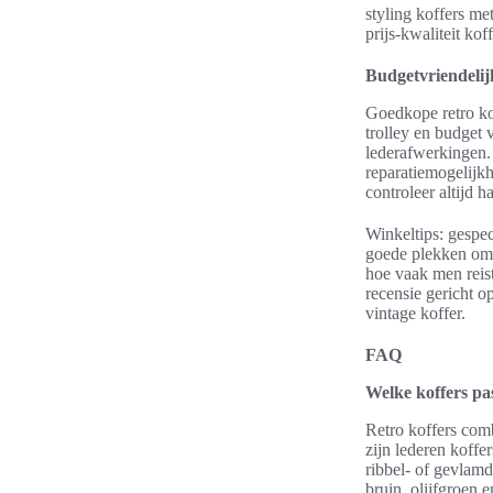
styling koffers me
prijs-kwaliteit ko
Budgetvriendelijk
Goedkope retro ko
trolley en budget v
lederafwerkingen. 
reparatiemogelijkh
controleer altijd 
Winkeltips: gespec
goede plekken om z
hoe vaak men reis
recensie gericht o
vintage koffer.
FAQ
Welke koffers pas
Retro koffers comb
zijn lederen koffe
ribbel- of gevlam
bruin, olijfgroen 