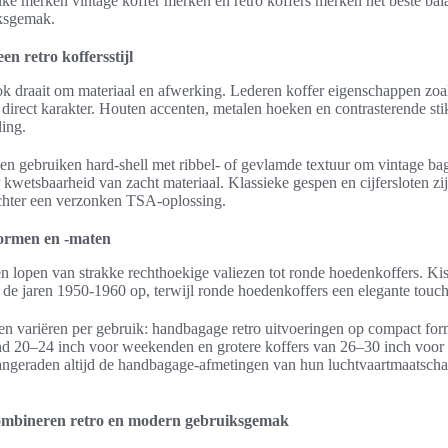
e merken vintage koffer merken en retro koffers merken het beste bal
iksgemak.
n retro koffersstijl
ok draait om materiaal en afwerking. Lederen koffer eigenschappen zoal
 direct karakter. Houten accenten, metalen hoeken en contrasterende sti
ling.
 gebruiken hard-shell met ribbel- of gevlamde textuur om vintage baga
kwetsbaarheid van zacht materiaal. Klassieke gespen en cijfersloten zij
chter een verzonken TSA-oplossing.
vormen en -maten
n lopen van strakke rechthoekige valiezen tot ronde hoedenkoffers. Kis
 de jaren 1950-1960 op, terwijl ronde hoedenkoffers een elegante touc
n variëren per gebruik: handbagage retro uitvoeringen op compact form
d 20–24 inch voor weekenden en grotere koffers van 26–30 inch voor l
angeraden altijd de handbagage-afmetingen van hun luchtvaartmaatschap
mbineren retro en modern gebruiksgemak