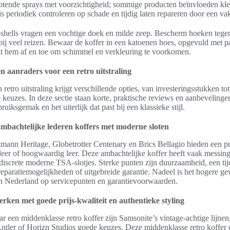
otende sprays met voorzichtigheid; sommige producten beïnvloeden kle
s periodiek controleren op schade en tijdig laten repareren door een va
-shells vragen een vochtige doek en milde zeep. Bescherm hoeken tegen
ij veel reizen. Bewaar de koffer in een katoenen hoes, opgevuld met pa
ht hem af en toe om schimmel en verkleuring te voorkomen.
n aanraders voor een retro uitstraling
retro uitstraling krijgt verschillende opties, van investeringsstukken tot
 keuzes. In deze sectie staan korte, praktische reviews en aanbevelinge
iksgemak en het uiterlijk dat past bij een klassieke stijl.
mbachtelijke lederen koffers met moderne sloten
mann Heritage, Globetrotter Centenary en Brics Bellagio bieden een p
leer of hoogwaardig leer. Deze ambachtelijke koffer heeft vaak messing 
iscrete moderne TSA-slotjes. Sterke punten zijn duurzaamheid, een tijd
eparatiemogelijkheden of uitgebreide garantie. Nadeel is het hogere ge
 in Nederland op servicepunten en garantievoorwaarden.
rken met goede prijs-kwaliteit en authentieke styling
r een middenklasse retro koffer zijn Samsonite’s vintage-achtige lijnen
Antler of Horizn Studios goede keuzes. Deze middenklasse retro koffer 