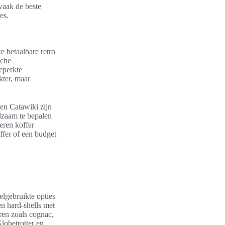
vaak de beste
es.
 betaalbare retro
sche
eperkte
kter, maar
 en Catawiki zijn
adzaam te bepalen
eren koffer
offer of een budget
elgebruikte opties
en hard-shells met
ren zoals cognac,
lobetrotter en