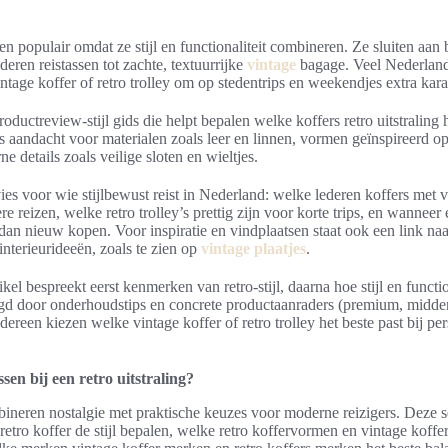
ven populair omdat ze stijl en functionaliteit combineren. Ze sluiten aan 
ederen reistassen tot zachte, textuurrijke
vintage
bagage. Veel Nederland
ntage koffer of retro trolley om op stedentrips en weekendjes extra kar
productreview-stijl gids die helpt bepalen welke koffers retro uitstraling
 is aandacht voor materialen zoals leer en linnen, vormen geïnspireerd o
e details zoals veilige sloten en wieltjes.
ies voor wie stijlbewust reist in Nederland: welke lederen koffers met 
e reizen, welke retro trolley’s prettig zijn voor korte trips, en wannee
dan nieuw kopen. Voor inspiratie en vindplaatsen staat ook een link na
interieurideeën, zoals te zien op
vintage plaatjes
.
ikel bespreekt eerst kenmerken van retro-stijl, daarna hoe stijl en functio
d door onderhoudstips en concrete productaanraders (premium, midde
dereen kiezen welke vintage koffer of retro trolley het beste past bij p
sen bij een retro uitstraling?
ineren nostalgie met praktische keuzes voor moderne reizigers. Deze se
tro koffer de stijl bepalen, welke retro koffervormen en vintage koff