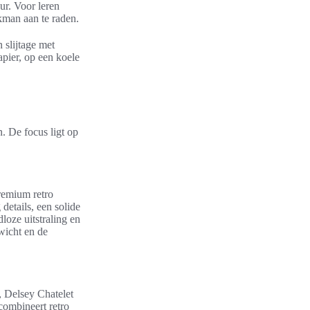
ur. Voor leren
kman aan te raden.
 slijtage met
pier, op een koele
n. De focus ligt op
remium retro
details, een solide
loze uitstraling en
wicht en de
, Delsey Chatelet
combineert retro