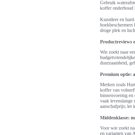
Gebruik waterafst
koffer onderhoud i
Kunstleer en hard
hoekbeschermers b
droge plek en luc
Productreviews e
Wie zoekt naar een 
budgetvriendelijke
duurzaamheid, gebru
Premium optie: a
Merken zoals Hart
koffer van volnerf
binnenvoering en d
vaak levenslange r
aanschafprijs; let
Middenklasse: me
Voor wie zoekt naa
en varianten van 