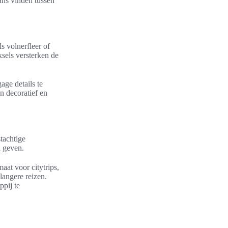
ans vinden tussen
s volnerfleer of
ksels versterken de
ge details te
n decoratief en
tachtige
h geven.
aat voor citytrips,
angere reizen.
pij te