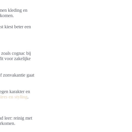
rmen kleding en
orkomen.
 kiest beter een
 zoals cognac bij
it voor zakelijke
of zonvakantie gaat
oegen karakter en
ires en styling
.
d leer: reinig met
oorkomen.