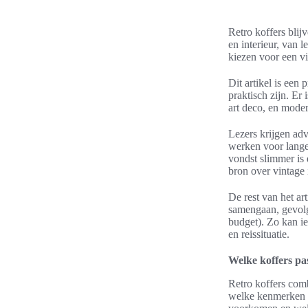
Retro koffers blij
en interieur, van l
kiezen voor een vi
Dit artikel is een 
praktisch zijn. Er
art deco, en modern
Lezers krijgen adv
werken voor langer
vondst slimmer is 
bron over vintage 
De rest van het art
samengaan, gevolg
budget). Zo kan ie
en reissituatie.
Welke koffers pas
Retro koffers comb
welke kenmerken re