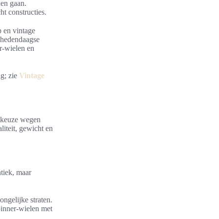
nen gaan.
t constructies.
 en vintage
t hedendaagse
r-wielen en
ig; zie
Vintage
r keuze wegen
liteit, gewicht en
tiek, maar
ongelijke straten.
inner-wielen met