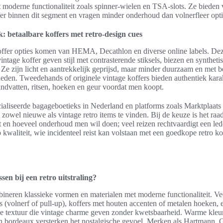
t moderne functionaliteit zoals spinner-wielen en TSA-slots. Ze bieden 
ffer binnen dit segment en vragen minder onderhoud dan volnerfleer opti
: betaalbare koffers met retro-design cues
ffer opties komen van HEMA, Decathlon en diverse online labels. Deze
intage koffer geven stijl met contrasterende stiksels, biezen en syntheti
Ze zijn licht en aantrekkelijk geprijsd, maar minder duurzaam en met b
eden. Tweedehands of originele vintage koffers bieden authentiek kara
handvatten, ritsen, hoeken en geur voordat men koopt.
ialiseerde bagageboetieks in Nederland en platforms zoals Marktplaats
owel nieuwe als vintage retro items te vinden. Bij de keuze is het ra
t en hoeveel onderhoud men wil doen; veel reizen rechtvaardigt een led
p kwaliteit, wie incidenteel reist kan volstaan met een goedkope retro k
sen bij een retro uitstraling?
ineren klassieke vormen en materialen met moderne functionaliteit. Ve
rs (volnerf of pull-up), koffers met houten accenten of metalen hoeken, 
de textuur die vintage charme geven zonder kwetsbaarheid. Warme kleu
en bordeaux versterken het nostalgische gevoel. Merken als Hartmann, G