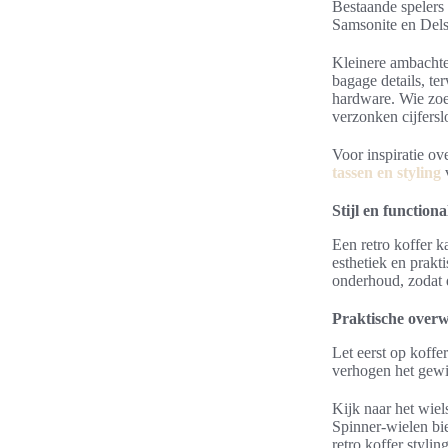
Bestaande spelers
Samsonite en Delse
Kleinere ambachte
bagage details, t
hardware. Wie zoe
verzonken cijferslo
Voor inspiratie ov
tassen en styling
v
Stijl en functiona
Een retro koffer 
esthetiek en prakt
onderhoud, zodat d
Praktische overwe
Let eerst op koff
verhogen het gewic
Kijk naar het wiel
Spinner-wielen bi
retro koffer stylin