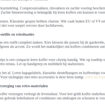
erieurindeling. Compressiezakken, ritsvakken en zachte voering besche
 Zachte binnenvoering is belangrijk bij leren koffers om krassen te vo
emen. Klassieke gespen hebben charme. Wie vaak buiten EU of VS reist
lot voor soepel vervoer door luchthavens.
tfits en reissituaties
an een outfit compleet maken. Kies kleuren die passen bij de garderobe,
ijfgroen als accent. Zo wordt het makkelijker om koffers combineren outf
rips is een compacte leren koffer voor citytrip handig. Wie op roadtrip 
etro reistas. Let op handgreep en mobiliteit bij stadsreizen.
het af. Leren bagagelabels, klassieke sleutelhangers en kofferstrips v
. Voor stylingtips met retro accessoires is deze bron nuttig:
retro accesso
rzorging van retro-materialen
offer verzorgen verlengt de levensduur. Voor leer geldt koffer onderhou
l en gebruik lederbalsem of conditioner om uitdrogen en scheuren te v