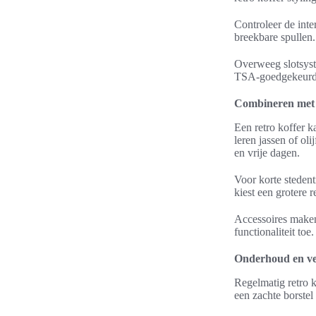
Controleer de int
breekbare spullen.
Overweeg slotsyst
TSA-goedgekeurd s
Combineren met ou
Een retro koffer k
leren jassen of ol
en vrije dagen.
Voor korte stedent
kiest een grotere r
Accessoires maken 
functionaliteit toe
Onderhoud en ve
Regelmatig retro k
een zachte borste