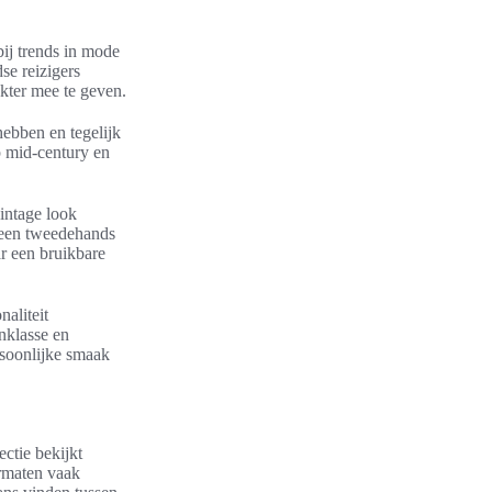
bij trends in mode
se reizigers
akter mee te geven.
 hebben en tegelijk
p mid-century en
vintage look
r een tweedehands
ar een bruikbare
naliteit
nklasse en
ersoonlijke smaak
ctie bekijkt
ermaten vaak