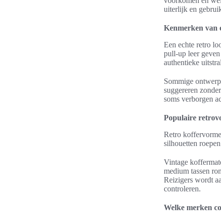
voorkomen en welk
uiterlijk en gebru
Kenmerken van ee
Een echte retro lo
pull-up leer geven
authentieke uitstra
Sommige ontwerpen
suggereren zonder 
soms verborgen a
Populaire retro
Retro koffervorme
silhouetten roepen
Vintage koffermate
medium tassen ron
Reizigers wordt a
controleren.
Welke merken co