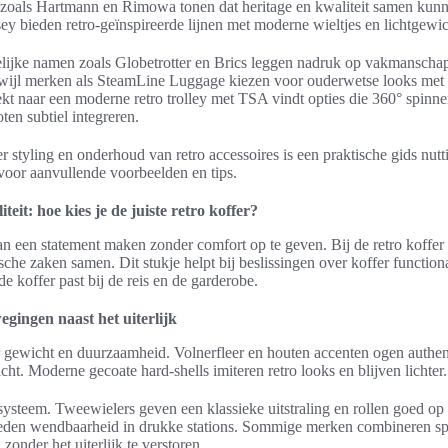
 zoals Hartmann en Rimowa tonen dat heritage en kwaliteit samen kun
y bieden retro-geïnspireerde lijnen met moderne wieltjes en lichtgewich
lijke namen zoals Globetrotter en Brics leggen nadruk op vakmanschap
erwijl merken als SteamLine Luggage kiezen voor ouderwetse looks me
kt naar een moderne retro trolley met TSA vindt opties die 360° spinne
ten subtiel integreren.
er styling en onderhoud van retro accessoires is een praktische gids nutt
oor aanvullende voorbeelden en tips.
liteit: hoe kies je de juiste retro koffer?
kan een statement maken zonder comfort op te geven. Bij de retro koffe
ische zaken samen. Dit stukje helpt bij beslissingen over koffer functiona
e koffer past bij de reis en de garderobe.
gingen naast het uiterlijk
er gewicht en duurzaamheid. Volnerfleer en houten accenten ogen authen
ht. Moderne gecoate hard-shells imiteren retro looks en blijven lichter.
systeem. Tweewielers geven een klassieke uitstraling en rollen goed op 
eden wendbaarheid in drukke stations. Sommige merken combineren sp
g zonder het uiterlijk te verstoren.