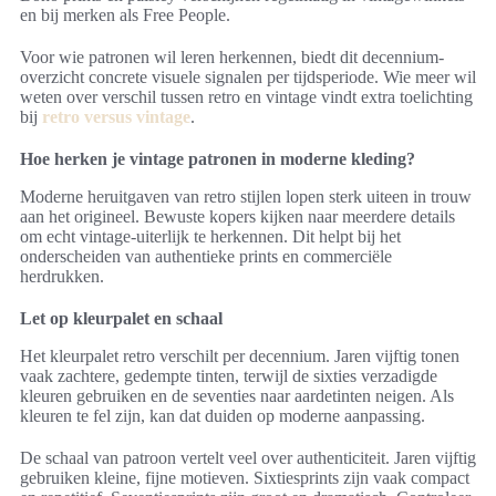
en bij merken als Free People.
Voor wie patronen wil leren herkennen, biedt dit decennium-
overzicht concrete visuele signalen per tijdsperiode. Wie meer wil
weten over verschil tussen retro en vintage vindt extra toelichting
bij
retro versus vintage
.
Hoe herken je vintage patronen in moderne kleding?
Moderne heruitgaven van retro stijlen lopen sterk uiteen in trouw
aan het origineel. Bewuste kopers kijken naar meerdere details
om echt vintage-uiterlijk te herkennen. Dit helpt bij het
onderscheiden van authentieke prints en commerciële
herdrukken.
Let op kleurpalet en schaal
Het kleurpalet retro verschilt per decennium. Jaren vijftig tonen
vaak zachtere, gedempte tinten, terwijl de sixties verzadigde
kleuren gebruiken en de seventies naar aardetinten neigen. Als
kleuren te fel zijn, kan dat duiden op moderne aanpassing.
De schaal van patroon vertelt veel over authenticiteit. Jaren vijftig
gebruiken kleine, fijne motieven. Sixtiesprints zijn vaak compact