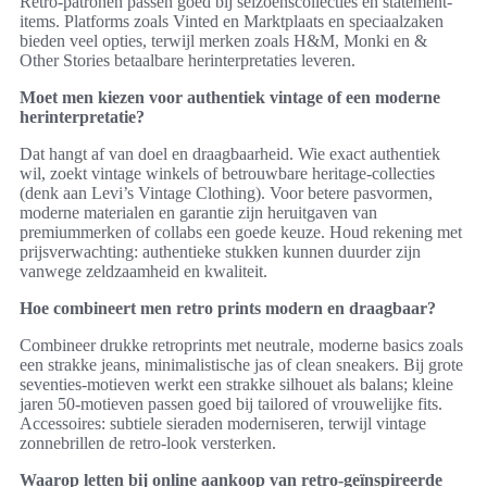
Retro-patronen passen goed bij seizoenscollecties en statement-
items. Platforms zoals Vinted en Marktplaats en speciaalzaken
bieden veel opties, terwijl merken zoals H&M, Monki en &
Other Stories betaalbare herinterpretaties leveren.
Moet men kiezen voor authentiek vintage of een moderne
herinterpretatie?
Dat hangt af van doel en draagbaarheid. Wie exact authentiek
wil, zoekt vintage winkels of betrouwbare heritage-collecties
(denk aan Levi’s Vintage Clothing). Voor betere pasvormen,
moderne materialen en garantie zijn heruitgaven van
premiummerken of collabs een goede keuze. Houd rekening met
prijsverwachting: authentieke stukken kunnen duurder zijn
vanwege zeldzaamheid en kwaliteit.
Hoe combineert men retro prints modern en draagbaar?
Combineer drukke retroprints met neutrale, moderne basics zoals
een strakke jeans, minimalistische jas of clean sneakers. Bij grote
seventies-motieven werkt een strakke silhouet als balans; kleine
jaren 50-motieven passen goed bij tailored of vrouwelijke fits.
Accessoires: subtiele sieraden moderniseren, terwijl vintage
zonnebrillen de retro-look versterken.
Waarop letten bij online aankoop van retro-geïnspireerde