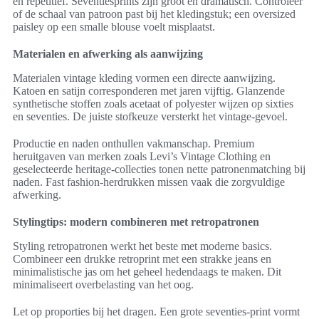
en repetitief. Seventiesprints zijn groot en dramatisch. Controleer
of de schaal van patroon past bij het kledingstuk; een oversized
paisley op een smalle blouse voelt misplaatst.
Materialen en afwerking als aanwijzing
Materialen vintage kleding vormen een directe aanwijzing.
Katoen en satijn corresponderen met jaren vijftig. Glanzende
synthetische stoffen zoals acetaat of polyester wijzen op sixties
en seventies. De juiste stofkeuze versterkt het vintage-gevoel.
Productie en naden onthullen vakmanschap. Premium
heruitgaven van merken zoals Levi’s Vintage Clothing en
geselecteerde heritage-collecties tonen nette patronenmatching bij
naden. Fast fashion-herdrukken missen vaak die zorgvuldige
afwerking.
Stylingtips: modern combineren met retropatronen
Styling retropatronen werkt het beste met moderne basics.
Combineer een drukke retroprint met een strakke jeans en
minimalistische jas om het geheel hedendaags te maken. Dit
minimaliseert overbelasting van het oog.
Let op proporties bij het dragen. Een grote seventies-print vormt