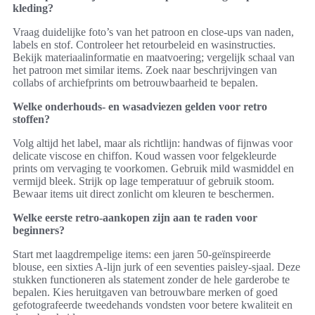
kleding?
Vraag duidelijke foto’s van het patroon en close-ups van naden,
labels en stof. Controleer het retourbeleid en wasinstructies.
Bekijk materiaalinformatie en maatvoering; vergelijk schaal van
het patroon met similar items. Zoek naar beschrijvingen van
collabs of archiefprints om betrouwbaarheid te bepalen.
Welke onderhouds- en wasadviezen gelden voor retro
stoffen?
Volg altijd het label, maar als richtlijn: handwas of fijnwas voor
delicate viscose en chiffon. Koud wassen voor felgekleurde
prints om vervaging te voorkomen. Gebruik mild wasmiddel en
vermijd bleek. Strijk op lage temperatuur of gebruik stoom.
Bewaar items uit direct zonlicht om kleuren te beschermen.
Welke eerste retro-aankopen zijn aan te raden voor
beginners?
Start met laagdrempelige items: een jaren 50-geïnspireerde
blouse, een sixties A-lijn jurk of een seventies paisley-sjaal. Deze
stukken functioneren als statement zonder de hele garderobe te
bepalen. Kies heruitgaven van betrouwbare merken of goed
gefotografeerde tweedehands vondsten voor betere kwaliteit en