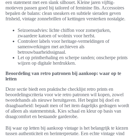
een statement met een slank silhouet. Kleine jaren vijftig-
motieven passen goed bij tailored of feminine fits. Accessoires
bepalen de balans: clean sneakers en subtiele sieraden geven
frisheid, vintage zonnebrillen of kettingen versterken nostalgie.
Seizoensadvies: lichte chiffon voor zomerjurken,
zwaardere katoen of wolmix voor herfst.
Controleer labels voor heritage-vermeldingen of
samenwerkingen met archieven als
betrouwbaarheidssignaal.
Let op printherhaling en scherpe randen; onscherpe prints
wijzen op digitale herdrukken.
Beoordeling van retro patronen bij aankoop: waar op te
letten
Deze sectie biedt een praktische checklijst retro prints en
beoordelingscriteria voor wie retro patronen wil kopen, zowel
tweedehands als nieuwe heruitgaven. Het begint bij doel en
draagbaarheid: bepaalt men of het item dagelijks gedragen wordt
of alleen als statementstuk. Kies schaal en kleur op basis van
draagcomfort en bestaande garderobe.
Bij waar op letten bij aankoop vintage is het belangrijk te kiezen
tussen authenticiteit en herinterpretatie. Een echte vintage vind