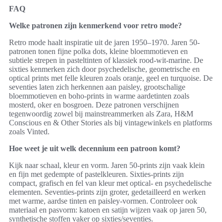
FAQ
Welke patronen zijn kenmerkend voor retro mode?
Retro mode haalt inspiratie uit de jaren 1950–1970. Jaren 50-
patronen tonen fijne polka dots, kleine bloemmotieven en
subtiele strepen in pasteltinten of klassiek rood-wit-marine. De
sixties kenmerken zich door psychedelische, geometrische en
optical prints met felle kleuren zoals oranje, geel en turquoise. De
seventies laten zich herkennen aan paisley, grootschalige
bloemmotieven en boho-prints in warme aardetinten zoals
mosterd, oker en bosgroen. Deze patronen verschijnen
tegenwoordig zowel bij mainstreammerken als Zara, H&M
Conscious en & Other Stories als bij vintagewinkels en platforms
zoals Vinted.
Hoe weet je uit welk decennium een patroon komt?
Kijk naar schaal, kleur en vorm. Jaren 50-prints zijn vaak klein
en fijn met gedempte of pastelkleuren. Sixties-prints zijn
compact, grafisch en fel van kleur met optical- en psychedelische
elementen. Seventies-prints zijn groter, gedetailleerd en werken
met warme, aardse tinten en paisley-vormen. Controleer ook
materiaal en pasvorm: katoen en satijn wijzen vaak op jaren 50,
synthetische stoffen vaker op sixties/seventies.