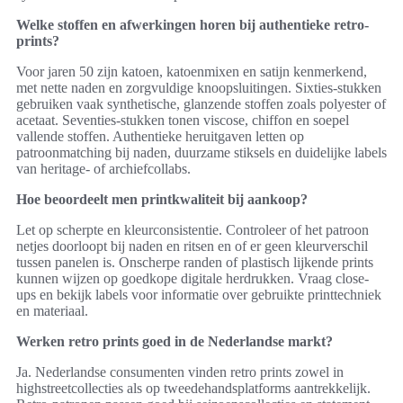
Welke stoffen en afwerkingen horen bij authentieke retro-
prints?
Voor jaren 50 zijn katoen, katoenmixen en satijn kenmerkend,
met nette naden en zorgvuldige knoopsluitingen. Sixties-stukken
gebruiken vaak synthetische, glanzende stoffen zoals polyester of
acetaat. Seventies-stukken tonen viscose, chiffon en soepel
vallende stoffen. Authentieke heruitgaven letten op
patroonmatching bij naden, duurzame stiksels en duidelijke labels
van heritage- of archiefcollabs.
Hoe beoordeelt men printkwaliteit bij aankoop?
Let op scherpte en kleurconsistentie. Controleer of het patroon
netjes doorloopt bij naden en ritsen en of er geen kleurverschil
tussen panelen is. Onscherpe randen of plastisch lijkende prints
kunnen wijzen op goedkope digitale herdrukken. Vraag close-
ups en bekijk labels voor informatie over gebruikte printtechniek
en materiaal.
Werken retro prints goed in de Nederlandse markt?
Ja. Nederlandse consumenten vinden retro prints zowel in
highstreetcollecties als op tweedehandsplatforms aantrekkelijk.