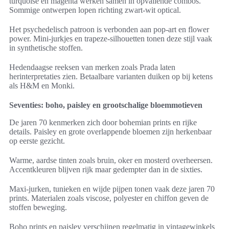
turquoise en magenta werken samen in opvallende combos.
Sommige ontwerpen lopen richting zwart-wit optical.
Het psychedelisch patroon is verbonden aan pop-art en flower
power. Mini-jurkjes en trapeze-silhouetten tonen deze stijl vaak
in synthetische stoffen.
Hedendaagse reeksen van merken zoals Prada laten
herinterpretaties zien. Betaalbare varianten duiken op bij ketens
als H&M en Monki.
Seventies: boho, paisley en grootschalige bloemmotieven
De jaren 70 kenmerken zich door bohemian prints en rijke
details. Paisley en grote overlappende bloemen zijn herkenbaar
op eerste gezicht.
Warme, aardse tinten zoals bruin, oker en mosterd overheersen.
Accentkleuren blijven rijk maar gedempter dan in de sixties.
Maxi-jurken, tunieken en wijde pijpen tonen vaak deze jaren 70
prints. Materialen zoals viscose, polyester en chiffon geven de
stoffen beweging.
Boho prints en paisley verschijnen regelmatig in vintagewinkels