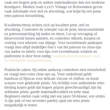
vaak een hogere prijs en andere materiaalkeuze dan een moderne
heruitgave. Merken zoals Levi’s Vintage en Reformation geven
vaak informatie over stof en afwerking, wat helpt bij een juiste
retro patroon beoordeling.
Kwaliteitscriteria richten zich op kwaliteit print, stof en
afwerking. Controleer de scherpte van de print, kleurconsistentie
en patroonmatching bij naden en ritsen. Let op vervaging of
kleurverschil tussen panelen, en controleer stiksels, knopen en
voering voor tekenen van slijtage. Voor tweedehands aankopen
vraagt men altijd duidelijke foto’s van het patroon en close-ups
van naden en labels; voor tips over tweedehands winkels en
platformen is deze bron nuttig:
waarom kiezen mensen voor
tweedehands designstukken
.
Praktische zaken: bij online aankoop controleert men retourbeleid
en vraagt men extra close-ups op. Voor onderhoud geldt:
handwas of fijnwas voor delicate viscose of chiffon, en koud
wassen voor gekleurde prints. Als richtlijn voor authentieke retro
kleding kopen geldt dat hogere prijzen gerechtvaardigd zijn bij
zeldzame prints, goede materiaalkwaliteit en nette staat.
Beginners starten vaak veilig met een jaren 50-blouse, een sixties
A-lijn jurk of een seventies paisley-sjaal om retro prints
toegankelijk te testen.