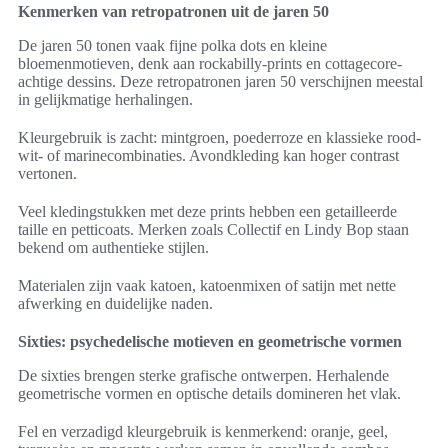
Kenmerken van retropatronen uit de jaren 50
De jaren 50 tonen vaak fijne polka dots en kleine
bloemenmotieven, denk aan rockabilly-prints en cottagecore-
achtige dessins. Deze retropatronen jaren 50 verschijnen meestal
in gelijkmatige herhalingen.
Kleurgebruik is zacht: mintgroen, poederroze en klassieke rood-
wit- of marinecombinaties. Avondkleding kan hoger contrast
vertonen.
Veel kledingstukken met deze prints hebben een getailleerde
taille en petticoats. Merken zoals Collectif en Lindy Bop staan
bekend om authentieke stijlen.
Materialen zijn vaak katoen, katoenmixen of satijn met nette
afwerking en duidelijke naden.
Sixties: psychedelische motieven en geometrische vormen
De sixties brengen sterke grafische ontwerpen. Herhalende
geometrische vormen en optische details domineren het vlak.
Fel en verzadigd kleurgebruik is kenmerkend: oranje, geel,