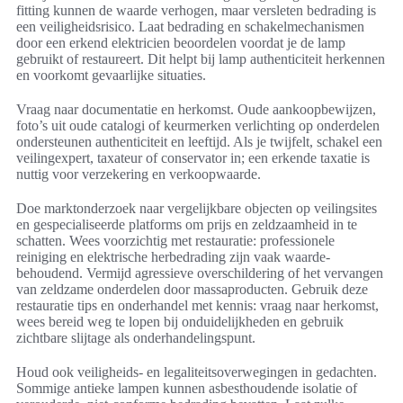
fitting kunnen de waarde verhogen, maar versleten bedrading is
een veiligheidsrisico. Laat bedrading en schakelmechanismen
door een erkend elektricien beoordelen voordat je de lamp
gebruikt of restaureert. Dit helpt bij lamp authenticiteit herkennen
en voorkomt gevaarlijke situaties.
Vraag naar documentatie en herkomst. Oude aankoopbewijzen,
foto’s uit oude catalogi of keurmerken verlichting op onderdelen
ondersteunen authenticiteit en leeftijd. Als je twijfelt, schakel een
veilingexpert, taxateur of conservator in; een erkende taxatie is
nuttig voor verzekering en verkoopwaarde.
Doe marktonderzoek naar vergelijkbare objecten op veilingsites
en gespecialiseerde platforms om prijs en zeldzaamheid in te
schatten. Wees voorzichtig met restauratie: professionele
reiniging en elektrische herbedrading zijn vaak waarde-
behoudend. Vermijd agressieve overschildering of het vervangen
van zeldzame onderdelen door massaproducten. Gebruik deze
restauratie tips en onderhandel met kennis: vraag naar herkomst,
wees bereid weg te lopen bij onduidelijkheden en gebruik
zichtbare slijtage als onderhandelingspunt.
Houd ook veiligheids- en legaliteitsoverwegingen in gedachten.
Sommige antieke lampen kunnen asbesthoudende isolatie of