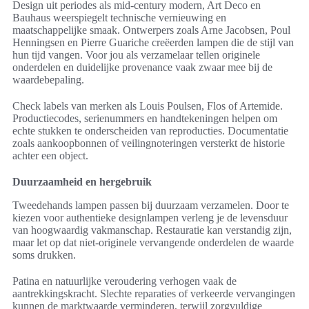
Design uit periodes als mid-century modern, Art Deco en
Bauhaus weerspiegelt technische vernieuwing en
maatschappelijke smaak. Ontwerpers zoals Arne Jacobsen, Poul
Henningsen en Pierre Guariche creëerden lampen die de stijl van
hun tijd vangen. Voor jou als verzamelaar tellen originele
onderdelen en duidelijke provenance vaak zwaar mee bij de
waardebepaling.
Check labels van merken als Louis Poulsen, Flos of Artemide.
Productiecodes, serienummers en handtekeningen helpen om
echte stukken te onderscheiden van reproducties. Documentatie
zoals aankoopbonnen of veilingnoteringen versterkt de historie
achter een object.
Duurzaamheid en hergebruik
Tweedehands lampen passen bij duurzaam verzamelen. Door te
kiezen voor authentieke designlampen verleng je de levensduur
van hoogwaardig vakmanschap. Restauratie kan verstandig zijn,
maar let op dat niet-originele vervangende onderdelen de waarde
soms drukken.
Patina en natuurlijke veroudering verhogen vaak de
aantrekkingskracht. Slechte reparaties of verkeerde vervangingen
kunnen de marktwaarde verminderen, terwijl zorgvuldige