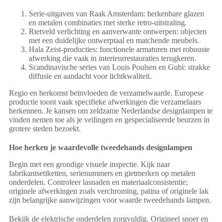
Serie-uitgaven van Raak Amsterdam: herkenbare glazen
en metalen combinaties met sterke retro-uitstraling.
Rietveld verlichting en aanverwante ontwerpen: objecten
met een duidelijke ontwerptaal en matchende meubels.
Hala Zeist-producties: functionele armaturen met robuuste
afwerking die vaak in interieurrestauraties terugkeren.
Scandinavische series van Louis Poulsen en Gubi: strakke
diffusie en aandacht voor lichtkwaliteit.
Regio en herkomst beïnvloeden de verzamelwaarde. Europese
productie toont vaak specifieke afwerkingen die verzamelaars
herkennen. Je kansen om zeldzame Nederlandse designlampen te
vinden nemen toe als je veilingen en gespecialiseerde beurzen in
grotere steden bezoekt.
Hoe herken je waardevolle tweedehands designlampen
Begin met een grondige visuele inspectie. Kijk naar
fabrikantsetiketten, serienummers en gietmerken op metalen
onderdelen. Controleer lasnaden en materiaalconsistentie;
originele afwerkingen zoals verchroming, patina of originele lak
zijn belangrijke aanwijzingen voor waarde tweedehands lampen.
Bekijk de elektrische onderdelen zorgvuldig. Origineel snoer en