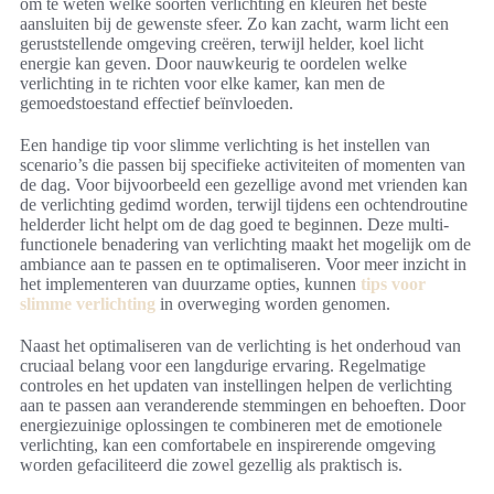
om te weten welke soorten verlichting en kleuren het beste
aansluiten bij de gewenste sfeer. Zo kan zacht, warm licht een
geruststellende omgeving creëren, terwijl helder, koel licht
energie kan geven. Door nauwkeurig te oordelen welke
verlichting in te richten voor elke kamer, kan men de
gemoedstoestand effectief beïnvloeden.
Een handige tip voor slimme verlichting is het instellen van
scenario’s die passen bij specifieke activiteiten of momenten van
de dag. Voor bijvoorbeeld een gezellige avond met vrienden kan
de verlichting gedimd worden, terwijl tijdens een ochtendroutine
helderder licht helpt om de dag goed te beginnen. Deze multi-
functionele benadering van verlichting maakt het mogelijk om de
ambiance aan te passen en te optimaliseren. Voor meer inzicht in
het implementeren van duurzame opties, kunnen
tips voor
slimme verlichting
in overweging worden genomen.
Naast het optimaliseren van de verlichting is het onderhoud van
cruciaal belang voor een langdurige ervaring. Regelmatige
controles en het updaten van instellingen helpen de verlichting
aan te passen aan veranderende stemmingen en behoeften. Door
energiezuinige oplossingen te combineren met de emotionele
verlichting, kan een comfortabele en inspirerende omgeving
worden gefaciliteerd die zowel gezellig als praktisch is.