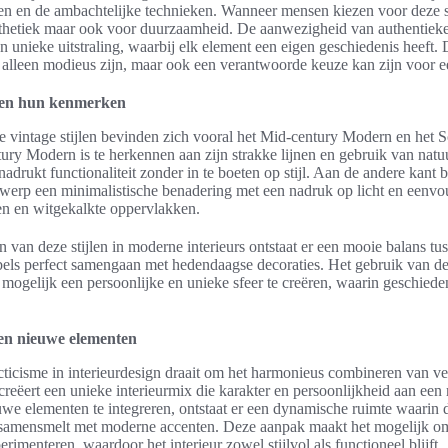
len en de ambachtelijke technieken. Wanneer mensen kiezen voor deze 
esthetiek maar ook voor duurzaamheid. De aanwezigheid van authentiek
n unieke uitstraling, waarbij elk element een eigen geschiedenis heeft. D
et alleen modieus zijn, maar ook een verantwoorde keuze kan zijn voor ee
n en hun kenmerken
e vintage stijlen bevinden zich vooral het Mid-century Modern en het 
ry Modern is te herkennen aan zijn strakke lijnen en gebruik van natuu
adrukt functionaliteit zonder in te boeten op stijl. Aan de andere kant b
werp een minimalistische benadering met een nadruk op licht en eenv
n en witgekalkte oppervlakken.
n van deze stijlen in moderne interieurs ontstaat er een mooie balans t
bels perfect samengaan met hedendaagse decoraties. Het gebruik van de
mogelijk een persoonlijke en unieke sfeer te creëren, waarin geschiedeni
en nieuwe elementen
ticisme in interieurdesign draait om het harmonieus combineren van ver
 creëert een unieke interieurmix die karakter en persoonlijkheid aan een
we elementen te integreren, ontstaat er een dynamische ruimte waarin 
 samensmelt met moderne accenten. Deze aanpak maakt het mogelijk o
rimenteren, waardoor het interieur zowel stijlvol als functioneel blijft.