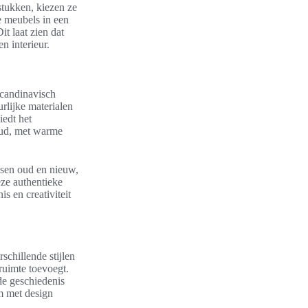
stukken, kiezen ze
e meubels in een
it laat zien dat
n interieur.
Scandinavisch
rlijke materialen
iedt het
oud, met warme
ussen oud en nieuw,
ze authentieke
s en creativiteit
schillende stijlen
 ruimte toevoegt.
de geschiedenis
m met design