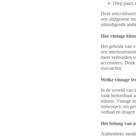
Diep paars 
Deze retro-kleure
een olijfgroene m
uitnodigende ambi
Hoe vintage kle
Het gebruik van vi
een interieurtrans
meer verbonden vo
accessoires. Denk 
eyecatcher.
Welke vintage tre
In de wereld van i
vaak herkenbaar 
missen. Vintage st
ontworpen om gener
verhaal en dragen 
Het belang van a
Authentieke meubel