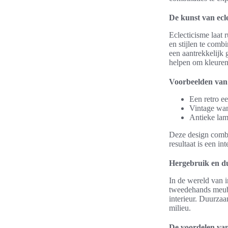
De kunst van ecle
Eclecticisme laat 
en stijlen te com
een aantrekkelijk 
helpen om kleuren 
Voorbeelden van 
Een retro ee
Vintage wan
Antieke lam
Deze design combi
resultaat is een in
Hergebruik en du
In de wereld van i
tweedehands meubel
interieur. Duurzaa
milieu.
De voordelen va