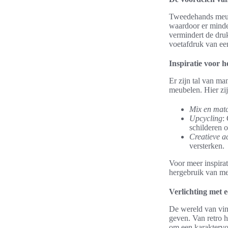
Tweedehands meube
waardoor er minder
vermindert de dru
voetafdruk van een
Inspiratie voor h
Er zijn tal van ma
meubelen. Hier zij
Mix en mat
Upcycling
:
schilderen 
Creatieve a
versterken.
Voor meer inspira
hergebruik van meu
Verlichting met e
De wereld van vint
geven. Van retro h
om een karaktervol