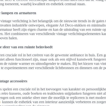
ng toeneemt, waarbij kwaliteit en esthetiek centraal staan.
ge lampen en armaturen
 vintage verlichting is het belangrijk om de nieuwste trends in de gaten
omvatten industriële ontwerpen, elegante Art Deco-stukken en minimalis
rmatuur heeft zijn eigen charme en kan de uitstraling van een ruimte op
n. Het combineren van verschillende vintage verlichtingselementen kan 
boven halen.
e sfeer van een ruimte beïnvloedt
 een cruciale rol in het creëren van de gewenste ambiance in huis. Een g
iet alleen functioneel zijn, maar ook als een stijlvol kunstwerk fungeren
om de ruimte warmer en uitnodigender te maken. Bij het kiezen van vinta
 te experimenteren met verschillende lichtbronnen en dimmers om de per
ntage accessoires
s spelen een cruciale rol in het toevoegen van karakter en persoonlijkh
s retro kussens, oude boeken en teakhouten snijplanken fungeren niet al
engen ook een unieke sfeer mee die moeilijk te repliceren is met modern
s
kunnen de esthetiek van een interieur aanzienlijk verbeteren en zorge