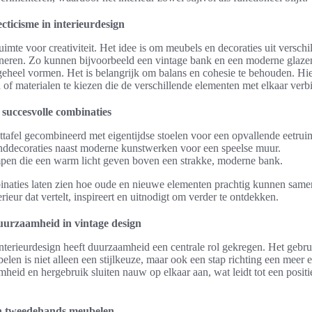
cticisme in interieurdesign
ruimte voor creativiteit. Het idee is om meubels en decoraties uit verschi
bineren. Zo kunnen bijvoorbeeld een vintage bank en een moderne glaze
geheel vormen. Het is belangrijk om balans en cohesie te behouden. Hie
of materialen te kiezen die de verschillende elementen met elkaar verb
succesvolle combinaties
ttafel gecombineerd met eigentijdse stoelen voor een opvallende eetrui
ddecoraties naast moderne kunstwerken voor een speelse muur.
pen die een warm licht geven boven een strakke, moderne bank.
naties laten zien hoe oude en nieuwe elementen prachtig kunnen sam
terieur dat vertelt, inspireert en uitnodigt om verder te ontdekken.
urzaamheid in vintage design
nterieurdesign heeft duurzaamheid een centrale rol gekregen. Het gebr
en is niet alleen een stijlkeuze, maar ook een stap richting een meer e
mheid en hergebruik sluiten nauw op elkaar aan, wat leidt tot een posit
n tweedehands meubelen