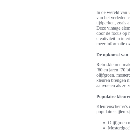
In de wereld van
van het verleden c
tijdperken, zoals 
Deze vintage eleme
door de focus op h
creativiteit in int
meer informatie 
De opkomst van 
Retro-kleuren make
’60 en jaren ’70 b
olijfgroen, moster
kleuren brengen n
aanvoelen als ze 
Populaire kleuren
Kleurenschema’s ui
populaire stijlen zi
Olijfgroen 
Mosterdgeel