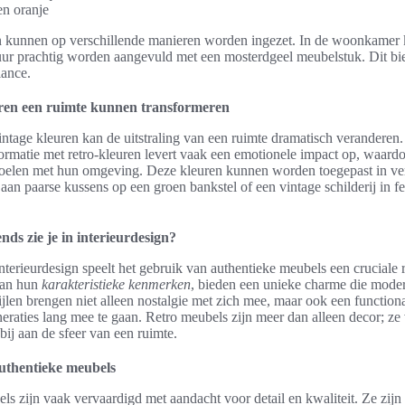
en oranje
n kunnen op verschillende manieren worden ingezet. In de woonkamer 
uur prachtig worden aangevuld met een mosterdgeel meubelstuk. Dit bie
ance.
uren een ruimte kunnen transformeren
ntage kleuren kan de uitstraling van een ruimte dramatisch veranderen.
formatie met retro-kleuren levert vaak een emotionele impact op, waar
elen met hun omgeving. Deze kleuren kunnen worden toegepast in ver
aan paarse kussens op een groen bankstel of een vintage schilderij in fe
nds zie je in interieurdesign?
nterieurdesign speelt het gebruik van authentieke meubels een cruciale 
aan hun
karakteristieke kenmerken
, bieden een unieke charme die mode
ijlen brengen niet alleen nostalgie met zich mee, maar ook een functionali
aties lang mee te gaan. Retro meubels zijn meer dan alleen decor; ze 
bij aan de sfeer van een ruimte.
uthentieke meubels
s zijn vaak vervaardigd met aandacht voor detail en kwaliteit. Ze zijn