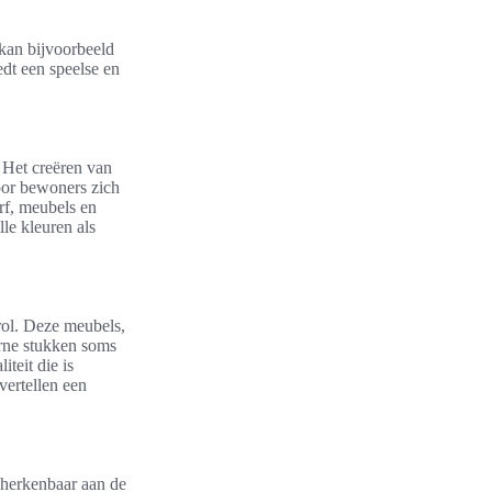
kan bijvoorbeeld
dt een speelse en
 Het creëren van
door bewoners zich
f, meubels en
lle kleuren als
rol. Deze meubels,
rne stukken soms
teit die is
vertellen een
 herkenbaar aan de