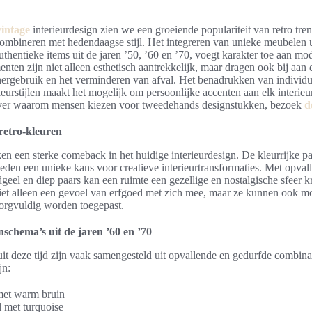
vintage
interieurdesign zien we een groeiende populariteit van retro tre
ombineren met hedendaagse stijl. Het integreren van unieke meubelen u
authentieke items uit de jaren ’50, ’60 en ’70, voegt karakter toe aan 
nten zijn niet alleen esthetisch aantrekkelijk, maar dragen ook bij aa
ergebruik en het verminderen van afval. Het benadrukken van individua
erieurstijlen maakt het mogelijk om persoonlijke accenten aan elk interie
over waarom mensen kiezen voor tweedehands designstukken, bezoek
d
retro-kleuren
n een sterke comeback in het huidige interieurdesign. De kleurrijke pal
ieden een unieke kans voor creatieve interieurtransformaties. Met opvall
dgeel en diep paars kan een ruimte een gezellige en nostalgische sfeer k
iet alleen een gevoel van erfgoed met zich mee, maar ze kunnen ook mo
zorgvuldig worden toegepast.
schema’s uit de jaren ’60 en ’70
t deze tijd zijn vaak samengesteld uit opvallende en gedurfde combina
jn:
met warm bruin
 met turquoise