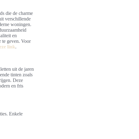
nds die de charme
it verschillende
moderne woningen.
n duurzaamheid
liteit en
ur te geven. Voor
eze link
.
etten uit de jaren
ende tinten zoals
rijgen. Deze
dern en fris
ties. Enkele