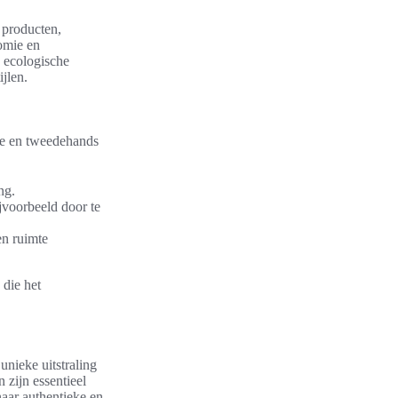
 producten,
nomie en
 ecologische
jlen.
age en tweedehands
ng.
jvoorbeeld door te
en ruimte
die het
unieke uitstraling
 zijn essentieel
naar authentieke en