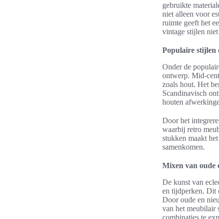
gebruikte materia
niet alleen voor 
ruimte geeft het ee
vintage stijlen ni
Populaire stijle
Onder de populair
ontwerp. Mid-centu
zoals hout. Het ben
Scandinavisch ont
houten afwerkinge
Door het integrere
waarbij retro meu
stukken maakt het 
samenkomen.
Mixen van oude 
De kunst van eclec
en tijdperken. Dit
Door oude en nieu
van het meubilair
combinaties te expe