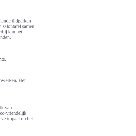
llende tijdperken
n salontafel samen
rbij kan het
inden.
mte.
enwerken. Het
uik van
co-vriendelijk
ieve impact op het