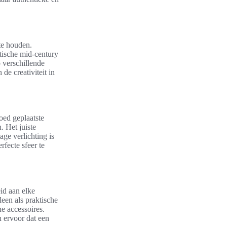
 te houden.
tische mid-century
 verschillende
de creativiteit in
oed geplaatste
. Het juiste
ge verlichting is
fecte sfeer te
eid aan elke
leen als praktische
e accessoires.
n ervoor dat een