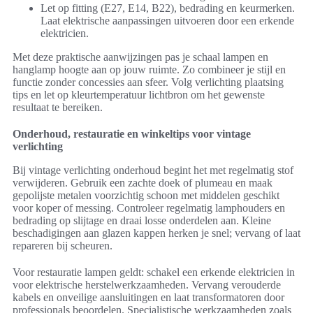
Let op fitting (E27, E14, B22), bedrading en keurmerken.
Laat elektrische aanpassingen uitvoeren door een erkende
elektricien.
Met deze praktische aanwijzingen pas je schaal lampen en
hanglamp hoogte aan op jouw ruimte. Zo combineer je stijl en
functie zonder concessies aan sfeer. Volg verlichting plaatsing
tips en let op kleurtemperatuur lichtbron om het gewenste
resultaat te bereiken.
Onderhoud, restauratie en winkeltips voor vintage
verlichting
Bij vintage verlichting onderhoud begint het met regelmatig stof
verwijderen. Gebruik een zachte doek of plumeau en maak
gepolijste metalen voorzichtig schoon met middelen geschikt
voor koper of messing. Controleer regelmatig lamphouders en
bedrading op slijtage en draai losse onderdelen aan. Kleine
beschadigingen aan glazen kappen herken je snel; vervang of laat
repareren bij scheuren.
Voor restauratie lampen geldt: schakel een erkende elektricien in
voor elektrische herstelwerkzaamheden. Vervang verouderde
kabels en onveilige aansluitingen en laat transformatoren door
professionals beoordelen. Specialistische werkzaamheden zoals