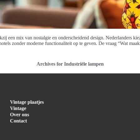
nkzij een mix van nostalgie en onderscheidend design. Nederlanders kie
otels zonder moderne functionaliteit op te geven. De vraag “Wat maakt 
Archives for Industriële lampen
Vintage plaatjes
Vintage
Over ons
Contact