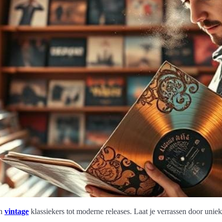
an
vintage
klassiekers tot moderne releases. Laat je verrassen door unie