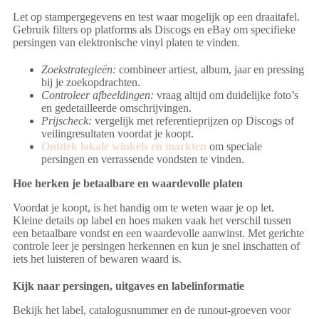
Let op stampergegevens en test waar mogelijk op een draaitafel.
Gebruik filters op platforms als Discogs en eBay om specifieke
persingen van elektronische vinyl platen te vinden.
Zoekstrategieën:
combineer artiest, album, jaar en pressing
bij je zoekopdrachten.
Controleer afbeeldingen:
vraag altijd om duidelijke foto’s
en gedetailleerde omschrijvingen.
Prijscheck:
vergelijk met referentieprijzen op Discogs of
veilingresultaten voordat je koopt.
Ontdek lokale winkels en markten
om speciale
persingen en verrassende vondsten te vinden.
Hoe herken je betaalbare en waardevolle platen
Voordat je koopt, is het handig om te weten waar je op let.
Kleine details op label en hoes maken vaak het verschil tussen
een betaalbare vondst en een waardevolle aanwinst. Met gerichte
controle leer je persingen herkennen en kun je snel inschatten of
iets het luisteren of bewaren waard is.
Kijk naar persingen, uitgaves en labelinformatie
Bekijk het label, catalogusnummer en de runout-groeven voor