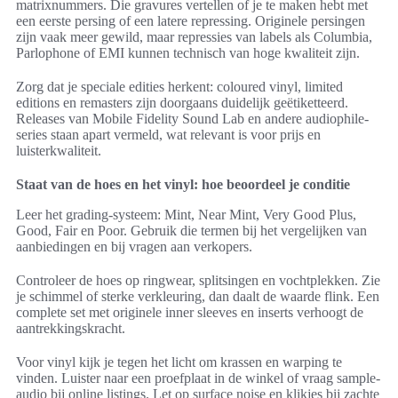
matrixnummers. Die gravures vertellen of je te maken hebt met
een eerste persing of een latere repressing. Originele persingen
zijn vaak meer gewild, maar repressies van labels als Columbia,
Parlophone of EMI kunnen technisch van hoge kwaliteit zijn.
Zorg dat je speciale edities herkent: coloured vinyl, limited
editions en remasters zijn doorgaans duidelijk geëtiketteerd.
Releases van Mobile Fidelity Sound Lab en andere audiophile-
series staan apart vermeld, wat relevant is voor prijs en
luisterkwaliteit.
Staat van de hoes en het vinyl: hoe beoordeel je conditie
Leer het grading-systeem: Mint, Near Mint, Very Good Plus,
Good, Fair en Poor. Gebruik die termen bij het vergelijken van
aanbiedingen en bij vragen aan verkopers.
Controleer de hoes op ringwear, splitsingen en vochtplekken. Zie
je schimmel of sterke verkleuring, dan daalt de waarde flink. Een
complete set met originele inner sleeves en inserts verhoogt de
aantrekkingskracht.
Voor vinyl kijk je tegen het licht om krassen en warping te
vinden. Luister naar een proefplaat in de winkel of vraag sample-
audio bij online listings. Let op surface noise en klikjes bij zachte