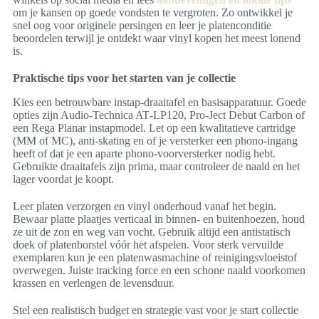
om je kansen op goede vondsten te vergroten. Zo ontwikkel je
snel oog voor originele persingen en leer je platenconditie
beoordelen terwijl je ontdekt waar vinyl kopen het meest lonend
is.
Praktische tips voor het starten van je collectie
Kies een betrouwbare instap‑draaitafel en basisapparatuur. Goede
opties zijn Audio‑Technica AT‑LP120, Pro‑Ject Debut Carbon of
een Rega Planar instapmodel. Let op een kwalitatieve cartridge
(MM of MC), anti‑skating en of je versterker een phono‑ingang
heeft of dat je een aparte phono‑voorversterker nodig hebt.
Gebruikte draaitafels zijn prima, maar controleer de naald en het
lager voordat je koopt.
Leer platen verzorgen en vinyl onderhoud vanaf het begin.
Bewaar platte plaatjes verticaal in binnen- en buitenhoezen, houd
ze uit de zon en weg van vocht. Gebruik altijd een antistatisch
doek of platenborstel vóór het afspelen. Voor sterk vervuilde
exemplaren kun je een platenwasmachine of reinigingsvloeistof
overwegen. Juiste tracking force en een schone naald voorkomen
krassen en verlengen de levensduur.
Stel een realistisch budget en strategie vast voor je start collectie