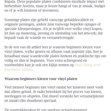
Impala. Deze populaire platen combineren muzikale impact met
herkenbare hoezen, maar je keuze hangt af van je smaak, budget
en of je wilt luisteren of investeren.
Sommige platen zijn geliefd vanwege geluidskwaliteit en
originele persingen, andere juist vanwege beperkte oplages of
speciale kleurpersingen. Als je twijfelt over welke vinyl kopen,
let dan op mastering, persing en uitstraling van het artwork; dat
bepaalt vaak de waarde en verzamelvreugde.
In de rest van dit artikel lees je waarom beginners kiezen voor
vinyl platen, welke genres en albums vaak populair zijn, hoe je
betaalbare maar waardevolle platen herkent en praktische tips om
veilig en slim te beginnen. Voor extra achtergrond en
voorbeelden kun je ook een kijkje nemen op
deze uitleg over
populaire platen
.
Waarom beginners kiezen voor vinyl platen
Veel mensen beginnen met vinyl omdat het luisteren meer voelt
dan alleen geluid. Je raakt betrokken bij het proces van kiezen,
neerleggen en afspelen. Dat ritueel versterkt het verzamelplezier
en maakt elke draaibeurt speciaal.
De aantrekkingskracht van analoge geluidssignatuur