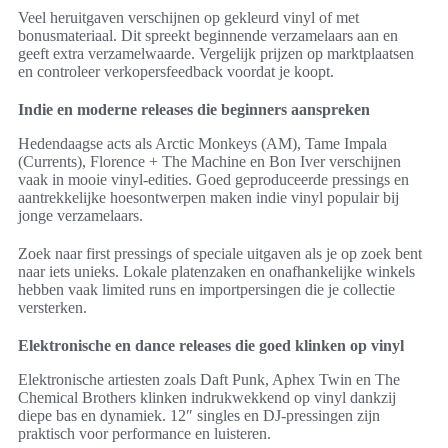
Veel heruitgaven verschijnen op gekleurd vinyl of met
bonusmateriaal. Dit spreekt beginnende verzamelaars aan en
geeft extra verzamelwaarde. Vergelijk prijzen op marktplaatsen
en controleer verkopersfeedback voordat je koopt.
Indie en moderne releases die beginners aanspreken
Hedendaagse acts als Arctic Monkeys (AM), Tame Impala
(Currents), Florence + The Machine en Bon Iver verschijnen
vaak in mooie vinyl-edities. Goed geproduceerde pressings en
aantrekkelijke hoesontwerpen maken indie vinyl populair bij
jonge verzamelaars.
Zoek naar first pressings of speciale uitgaven als je op zoek bent
naar iets unieks. Lokale platenzaken en onafhankelijke winkels
hebben vaak limited runs en importpersingen die je collectie
versterken.
Elektronische en dance releases die goed klinken op vinyl
Elektronische artiesten zoals Daft Punk, Aphex Twin en The
Chemical Brothers klinken indrukwekkend op vinyl dankzij
diepe bas en dynamiek. 12″ singles en DJ-pressingen zijn
praktisch voor performance en luisteren.