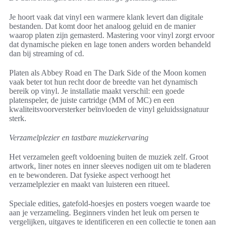
Je hoort vaak dat vinyl een warmere klank levert dan digitale
bestanden. Dat komt door het analoog geluid en de manier
waarop platen zijn gemasterd. Mastering voor vinyl zorgt ervoor
dat dynamische pieken en lage tonen anders worden behandeld
dan bij streaming of cd.
Platen als Abbey Road en The Dark Side of the Moon komen
vaak beter tot hun recht door de breedte van het dynamisch
bereik op vinyl. Je installatie maakt verschil: een goede
platenspeler, de juiste cartridge (MM of MC) en een
kwaliteitsvoorversterker beïnvloeden de vinyl geluidssignatuur
sterk.
Verzamelplezier en tastbare muziekervaring
Het verzamelen geeft voldoening buiten de muziek zelf. Groot
artwork, liner notes en inner sleeves nodigen uit om te bladeren
en te bewonderen. Dat fysieke aspect verhoogt het
verzamelplezier en maakt van luisteren een ritueel.
Speciale edities, gatefold-hoesjes en posters voegen waarde toe
aan je verzameling. Beginners vinden het leuk om persen te
vergelijken, uitgaves te identificeren en een collectie te tonen aan