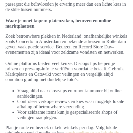
passages; die beïnvloeden je ervaring meer dan een lichte kras in
de stilte tussen nummers.
Waar je moet kopen: platenzaken, beurzen en online
marktplaatsen
Zoek betrouwbare plekken in Nederland: onafhankelijke winkels
zoals Concerto in Amsterdam en bekende adressen in Rotterdam
geven vaak goede service. Beurzen en Record Store Day-
evenementen zijn ideaal voor zeldzame vondsten en netwerken.
Online platforms bieden veel keuze. Discogs tips helpen je
prijzen en pressing-info te verifiëren voordat je betaalt. Gebruik
Marktplaats en Catawiki voor veilingen en vergelijk altijd
condition grading met duidelijke foto’s.
Vraag altijd naar close-ups en runout-nummer bij online
aanbiedingen.
Controleer verkoperreviews en kies waar mogelijk lokale
afhaling of betrouwbare verzending.
Voor zeldzame items kun je gespecialiseerde shops of
veilingen raadplegen.
Plan je route en bezoek enkele winkels per dag. Volg lokale
winkels op social media en lees
aanbevelingen en lokale tips