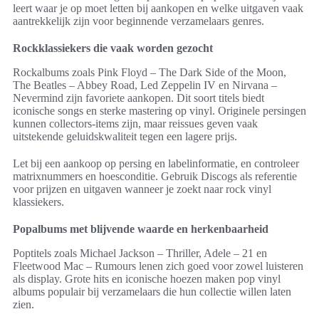
leert waar je op moet letten bij aankopen en welke uitgaven vaak
aantrekkelijk zijn voor beginnende verzamelaars genres.
Rockklassiekers die vaak worden gezocht
Rockalbums zoals Pink Floyd – The Dark Side of the Moon,
The Beatles – Abbey Road, Led Zeppelin IV en Nirvana –
Nevermind zijn favoriete aankopen. Dit soort titels biedt
iconische songs en sterke mastering op vinyl. Originele persingen
kunnen collectors-items zijn, maar reissues geven vaak
uitstekende geluidskwaliteit tegen een lagere prijs.
Let bij een aankoop op persing en labelinformatie, en controleer
matrixnummers en hoesconditie. Gebruik Discogs als referentie
voor prijzen en uitgaven wanneer je zoekt naar rock vinyl
klassiekers.
Popalbums met blijvende waarde en herkenbaarheid
Poptitels zoals Michael Jackson – Thriller, Adele – 21 en
Fleetwood Mac – Rumours lenen zich goed voor zowel luisteren
als display. Grote hits en iconische hoezen maken pop vinyl
albums populair bij verzamelaars die hun collectie willen laten
zien.